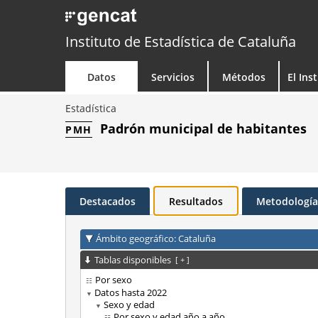
Instituto de Estadística de Cataluña
Datos
Servicios
Métodos
El Ins
Estadística
Padrón municipal de habitantes
PMH
Destacados
Resultados
Metodología
Ámbito geográfico: Cataluña
Tablas disponibles
[
+
]
Por sexo
Datos hasta 2022
Sexo y edad
Por sexo y edad año a año