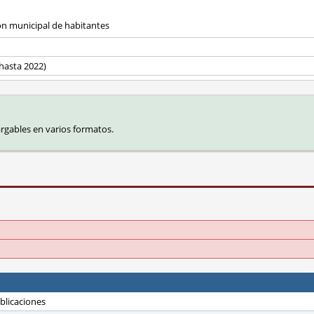
ón municipal de habitantes
hasta 2022)
rgables en varios formatos.
blicaciones