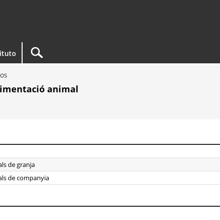
tituto
os
alimentació animal
als de granja
mals de companyia