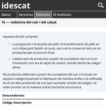
idescat
Datos
Servicios
Métodos
El Instituto
15 — Indústria del cuir i del calçat
Aquesta divisió comprèn:
La preparació i la tenyida de pells i la transformació de pells en
cuir mitjançant l'adob i el curat, així com la conversió del cuir en
productes per al consum final.
L'elaboració de productes a partir de succedanis del cuir (cuir
d'imitació) com ara el calçat de cautxú, articles tèxtils de viatge i
altres.
Els productes elaborats a partir de succedanis del cuir s'inclouen en
aquesta categoria perquè es fabriquen de manera similar a la utilitzada
en el cas dels productes de cuir (per exemple, articles de viatge) i se
solen produir en la mateixa unitat d'activitat econòmica.
Descendentes
Código
Descripción