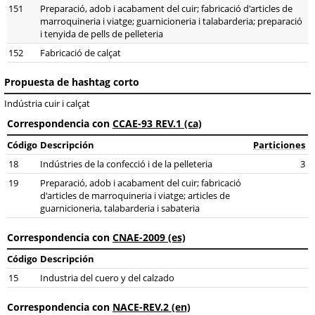
151
Preparació, adob i acabament del cuir; fabricació d'articles de
marroquineria i viatge; guarnicioneria i talabarderia; preparació
i tenyida de pells de pelleteria
152
Fabricació de calçat
Propuesta de hashtag corto
Indústria cuir i calçat
Correspondencia con
CCAE-93 REV.1 (ca)
Código
Descripción
Particiones
18
Indústries de la confecció i de la pelleteria
3
19
Preparació, adob i acabament del cuir; fabricació
d'articles de marroquineria i viatge; articles de
guarnicioneria, talabarderia i sabateria
Correspondencia con
CNAE-2009 (es)
Código
Descripción
15
Industria del cuero y del calzado
Correspondencia con
NACE-REV.2 (en)