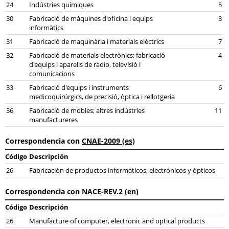
24
Indústries químiques
5
30
Fabricació de màquines d'oficina i equips
3
informàtics
31
Fabricació de maquinària i materials elèctrics
7
32
Fabricació de materials electrònics; fabricació
4
d'equips i aparells de ràdio, televisió i
comunicacions
33
Fabricació d'equips i instruments
6
medicoquirúrgics, de precisió, òptica i rellotgeria
36
Fabricació de mobles; altres indústries
11
manufactureres
Correspondencia con
CNAE-2009 (es)
Código
Descripción
26
Fabricación de productos informáticos, electrónicos y ópticos
Correspondencia con
NACE-REV.2 (en)
Código
Descripción
26
Manufacture of computer, electronic and optical products