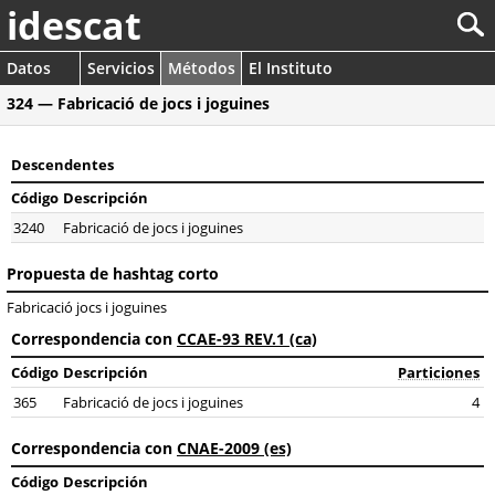
idescat
Datos
Servicios
Métodos
El Instituto
324 — Fabricació de jocs i joguines
Descendentes
Código
Descripción
3240
Fabricació de jocs i joguines
Propuesta de hashtag corto
Fabricació jocs i joguines
Correspondencia con
CCAE-93 REV.1 (ca)
Código
Descripción
Particiones
365
Fabricació de jocs i joguines
4
Correspondencia con
CNAE-2009 (es)
Código
Descripción