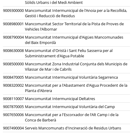
Sòlids Urbans i del Medi Ambient
9009300000
Mancomunitat Intermunicipal de l'Anoia per a la Recollida,
Gestió i Reducció de Residus
9008980001
Mancomunitat Sector Territorial de la Pista de Proves de
Vehicles l'Albornar
9008790004
Mancomunitat Intermunicipal d'Aigües Mancomunades
del Baix Empordà
9008630008
Mancomunitat d'Oristà i Sant Feliu Sasserra per al
Subministrament d'Aigua Potable
9008500000
Mancomunitat Zona Industrial Conjunta dels Municipis de
Vilassar de Mar i de Cabrils
9008470005
Mancomunitat Intermunicipal Voluntària Segarrenca
9008320002
Mancomunitat per a l'Abastament d'Aigua Procedent de la
Planta d'Abrera
9008110007
Mancomunitat Intermunicipal Deltatres
9007870005
Mancomunitat Intermunicipal Voluntària del Camp
9007650006
Mancomunitat per a l'Escorxador de l'Alt Camp i de la
Conca de Barberà
9007490004
Serveis Mancomunats d'Incineració de Residus Urbans