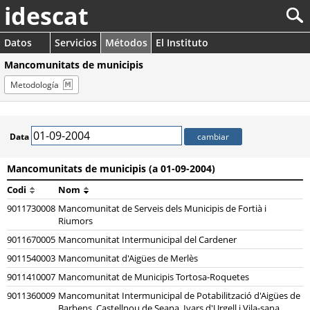
idescat
Datos
Servicios
Métodos
El Instituto
Mancomunitats de municipis
Metodología
Data
Mancomunitats de municipis (a 01-09-2004)
Codi
Nom
9011730008
Mancomunitat de Serveis dels Municipis de Fortià i
Riumors
9011670005
Mancomunitat Intermunicipal del Cardener
9011540003
Mancomunitat d'Aigües de Merlès
9011410007
Mancomunitat de Municipis Tortosa-Roquetes
9011360009
Mancomunitat Intermunicipal de Potabilització d'Aigües de
Barbens, Castellnou de Seana, Ivars d'Urgell i Vila-sana