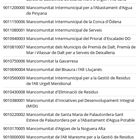
9011200000
Mancomunitat Intermunicipal per a l'Abastament d'Aigua
de Pinyana
9011150006
Mancomunitat Intermunicipal de la Conca d'Òdena
9011080001
Mancomunitat Intermunicipal de Serveis
9010940003
Mancomunitat Intermunicipal del Priorat d'Escaladei DO
9010810007
Mancomunitat dels Municipis de Premià de Dalt, Premià de
Mar i Vilassar de Dalt per a Serveis de Deixalleria
9010750006
Mancomunitat la Gavarresa
9010690004
Mancomunitat del Bisaura i l'Alt Lluçanès
9010560009
Mancomunitat Intermunicipal per a la Gestió de Residus
de l'Alt Urgell Meridional
9010430008
Mancomunitat d'Eliminació de Residus
9010380001
Mancomunitat d'Iniciatives pel Desenvolupament Integral
(MIDI)
9010220002
Mancomunitat de Santa Maria de Palautordera-Sant
Esteve de Palautordera per a l'Abastament d'Aigua Potable
9010170005
Mancomunitat d'Aigües de la Noguera Alta
9010000000
Mancomunitat de l'Alt Maresme per a la Gestió de Residus