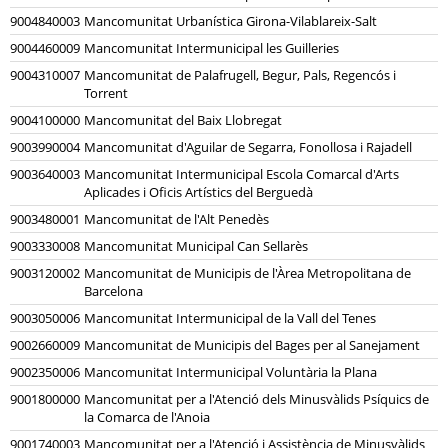
9004840003
Mancomunitat Urbanística Girona-Vilablareix-Salt
9004460009
Mancomunitat Intermunicipal les Guilleries
9004310007
Mancomunitat de Palafrugell, Begur, Pals, Regencós i
Torrent
9004100000
Mancomunitat del Baix Llobregat
9003990004
Mancomunitat d'Aguilar de Segarra, Fonollosa i Rajadell
9003640003
Mancomunitat Intermunicipal Escola Comarcal d'Arts
Aplicades i Oficis Artístics del Berguedà
9003480001
Mancomunitat de l'Alt Penedès
9003330008
Mancomunitat Municipal Can Sellarès
9003120002
Mancomunitat de Municipis de l'Àrea Metropolitana de
Barcelona
9003050006
Mancomunitat Intermunicipal de la Vall del Tenes
9002660009
Mancomunitat de Municipis del Bages per al Sanejament
9002350006
Mancomunitat Intermunicipal Voluntària la Plana
9001800000
Mancomunitat per a l'Atenció dels Minusvàlids Psíquics de
la Comarca de l'Anoia
9001740003
Mancomunitat per a l'Atenció i Assistència de Minusvàlids