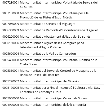
9007280001
Mancomunitat Intermunicipal Voluntària de Serveis del
Solsonès
9007130008
Mancomunitat Intermunicipal Voluntària per a la
Promoció de les Pistes d'Esquí Nòrdic
9007060009
Mancomunitat de Serveis del Mig Segre
9006360009
Mancomunitat de Recollida d'Escombraries de l'Urgellet
9006200000
Mancomunitat d'Abastament d'Aigua del Solsonès
9006150006
Mancomunitat d'Aigües de les Garrigues per a
l'Abastament d'Aigua Potable
9005690004
Mancomunitat de la Vall de Camprodon
9005430008
Mancomunitat Intermunicipal Voluntària Turística de la
Costa Brava
9005380001
Mancomunitat del Servei de Control de Mosquits de la
Badia de Roses i del Baix Ter
9005220002
Mancomunitat Intermunicipal del Gironès
9005170005
Mancomunitat per a Fins d'Instrucció i Cultura d'Alp, Das,
Fontanals de Cerdanya i Urús
9005000000
Mancomunitat Intermunicipal Verge dels Socors
9004970005
Mancomunitat Intermunicipal de l'Alt Empordà