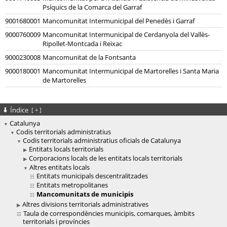
Psíquics de la Comarca del Garraf
9001680001
Mancomunitat Intermunicipal del Penedès i Garraf
9000760009
Mancomunitat Intermunicipal de Cerdanyola del Vallès-
Ripollet-Montcada i Reixac
9000230008
Mancomunitat de la Fontsanta
9000180001
Mancomunitat Intermunicipal de Martorelles i Santa Maria
de Martorelles
Índice
[
+
]
Catalunya
Codis territorials administratius
Codis territorials administratius oficials de Catalunya
Entitats locals territorials
Corporacions locals de les entitats locals territorials
Altres entitats locals
Entitats municipals descentralitzades
Entitats metropolitanes
Mancomunitats de municipis
Altres divisions territorials administratives
Taula de correspondències municipis, comarques, àmbits
territorials i províncies