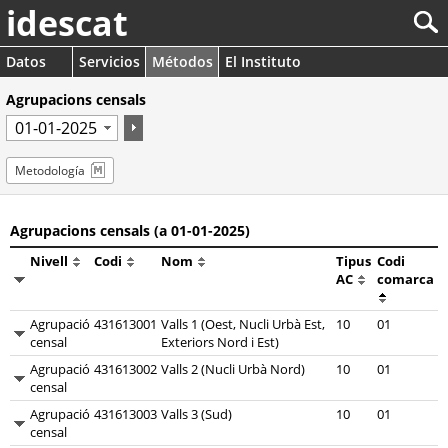
idescat
Datos
Servicios
Métodos
El Instituto
Agrupacions censals
Metodología
Agrupacions censals (a 01-01-2025)
Nivell
Codi
Nom
Tipus
Codi
AC
comarca
Agrupació
431613001
Valls 1 (Oest, Nucli Urbà Est,
10
01
censal
Exteriors Nord i Est)
Agrupació
431613002
Valls 2 (Nucli Urbà Nord)
10
01
censal
Agrupació
431613003
Valls 3 (Sud)
10
01
censal