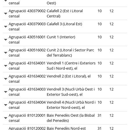
censal
Oest)
Agrupació
430379002
Calafell 2 (Est i Litoral
10
12
censal
Central)
Agrupació
430379003
Calafell 3 (Litoral Est)
10
12
censal
Agrupació
430516001
Cunit 1 (Interior)
10
12
censal
Agrupació
430516002
Cunit 2 (Litoral i Sector Parc
10
12
censal
del Terrablanc)
Agrupació
431634001
Vendrell 1 (Centre i Exteriors
10
12
censal
Sud i Nord-est), el
Agrupació
431634002
Vendrell 2 (Est i Litoral), el
10
12
censal
Agrupació
431634003
Vendrell 3 (Nucli Urbà Oest i
10
12
censal
Exterior Sud-oest), el
Agrupació
431634004
Vendrell 4 (Nucli Urbà Nord i
10
12
censal
Exterior Nord-oest), el
Agrupació
810120001
Baix Penedès Oest (la Bisbal
31
12
censal
del Penedès)
Agrupació
810120002
Baix Penedès Nord-est
31
12