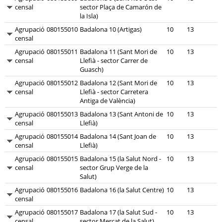
censal
sector Plaça de Camarón de
la Isla)
Agrupació
080155010
Badalona 10 (Artigas)
10
13
censal
Agrupació
080155011
Badalona 11 (Sant Mori de
10
13
censal
Llefià - sector Carrer de
Guasch)
Agrupació
080155012
Badalona 12 (Sant Mori de
10
13
censal
Llefià - sector Carretera
Antiga de València)
Agrupació
080155013
Badalona 13 (Sant Antoni de
10
13
censal
Llefià)
Agrupació
080155014
Badalona 14 (Sant Joan de
10
13
censal
Llefià)
Agrupació
080155015
Badalona 15 (la Salut Nord -
10
13
censal
sector Grup Verge de la
Salut)
Agrupació
080155016
Badalona 16 (la Salut Centre)
10
13
censal
Agrupació
080155017
Badalona 17 (la Salut Sud -
10
13
censal
sector Mercat de la Salut)