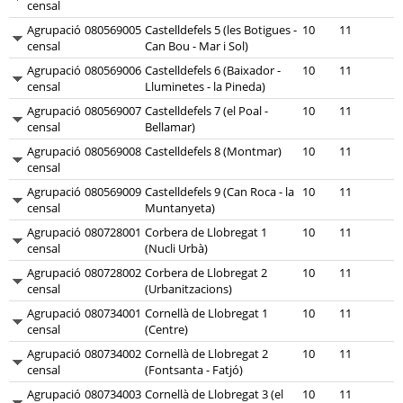
censal
Agrupació
080569005
Castelldefels 5 (les Botigues -
10
11
censal
Can Bou - Mar i Sol)
Agrupació
080569006
Castelldefels 6 (Baixador -
10
11
censal
Lluminetes - la Pineda)
Agrupació
080569007
Castelldefels 7 (el Poal -
10
11
censal
Bellamar)
Agrupació
080569008
Castelldefels 8 (Montmar)
10
11
censal
Agrupació
080569009
Castelldefels 9 (Can Roca - la
10
11
censal
Muntanyeta)
Agrupació
080728001
Corbera de Llobregat 1
10
11
censal
(Nucli Urbà)
Agrupació
080728002
Corbera de Llobregat 2
10
11
censal
(Urbanitzacions)
Agrupació
080734001
Cornellà de Llobregat 1
10
11
censal
(Centre)
Agrupació
080734002
Cornellà de Llobregat 2
10
11
censal
(Fontsanta - Fatjó)
Agrupació
080734003
Cornellà de Llobregat 3 (el
10
11