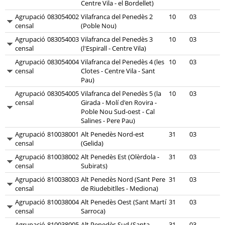
Centre Vila - el Bordellet)
Agrupació
083054002
Vilafranca del Penedès 2
10
03
censal
(Poble Nou)
Agrupació
083054003
Vilafranca del Penedès 3
10
03
censal
(l'Espirall - Centre Vila)
Agrupació
083054004
Vilafranca del Penedès 4 (les
10
03
censal
Clotes - Centre Vila - Sant
Pau)
Agrupació
083054005
Vilafranca del Penedès 5 (la
10
03
censal
Girada - Molí d'en Rovira -
Poble Nou Sud-oest - Cal
Salines - Pere Pau)
Agrupació
810038001
Alt Penedès Nord-est
31
03
censal
(Gelida)
Agrupació
810038002
Alt Penedès Est (Olèrdola -
31
03
censal
Subirats)
Agrupació
810038003
Alt Penedès Nord (Sant Pere
31
03
censal
de Riudebitlles - Mediona)
Agrupació
810038004
Alt Penedès Oest (Sant Martí
31
03
censal
Sarroca)
Agrupació
810038005
Alt Penedès Sud (Santa
31
03