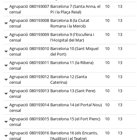
Agrupació
080193007
Barcelona 7 (Santa Anna, el
10
13
censal
Pi i la Plaça Reial)
Agrupació
080193008
Barcelona 8 (la Ciutat
10
13
censal
Romana i la Mercè)
Agrupació
080193009
Barcelona 9 (l'Escullera i
10
13
censal
l'Hospital del Mar)
Agrupació
080193010
Barcelona 10 (Sant Miquel
10
13
censal
del Port)
Agrupació
080193011
Barcelona 11 (la Ribera)
10
13
censal
Agrupació
080193012
Barcelona 12 (Santa
10
13
censal
Caterina)
Agrupació
080193013
Barcelona 13 (Sant Pere)
10
13
censal
Agrupació
080193014
Barcelona 14 (el Portal Nou)
10
13
censal
Agrupació
080193015
Barcelona 15 (el Fort Pienc)
10
13
censal
Agrupació
080193016
Barcelona 16 (els Encants,
10
13
censal
l'Auditori i el Teatre)