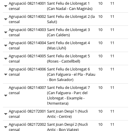
Agrupació
082114001
Sant Feliu de Llobregat 1
10
11
censal
(Can Nadal - Can Maginàs)
Agrupació
082114002
Sant Feliu de Llobregat 2 (la
10
11
censal
Salut)
Agrupació
082114003
Sant Feliu de Llobregat 3
10
11
censal
(Can Calders)
Agrupació
082114004
Sant Feliu de Llobregat 4
10
11
censal
(Mas Lluhí)
Agrupació
082114005
Sant Feliu de Llobregat 5
10
11
censal
(Roses - Castellbell)
Agrupació
082114006
Sant Feliu de Llobregat 6
10
11
censal
(Can Falguera - el Pla - Palau
- Bon Salvador)
Agrupació
082114007
Sant Feliu de Llobregat 7
10
11
censal
(Can Falguera - Parc del
Llobregat - Eixample -
l'Armentera)
Agrupació
082172001
Sant Joan Despí 1 (Nucli
10
11
censal
Antic - Centre)
Agrupació
082172002
Sant Joan Despí 2 (Nucli
10
11
censal
Antic - Bon Viatge)