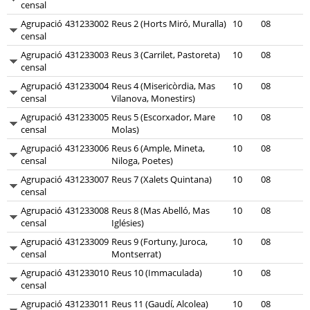
censal
Agrupació
431233002
Reus 2 (Horts Miró, Muralla)
10
08
censal
Agrupació
431233003
Reus 3 (Carrilet, Pastoreta)
10
08
censal
Agrupació
431233004
Reus 4 (Misericòrdia, Mas
10
08
censal
Vilanova, Monestirs)
Agrupació
431233005
Reus 5 (Escorxador, Mare
10
08
censal
Molas)
Agrupació
431233006
Reus 6 (Ample, Mineta,
10
08
censal
Niloga, Poetes)
Agrupació
431233007
Reus 7 (Xalets Quintana)
10
08
censal
Agrupació
431233008
Reus 8 (Mas Abelló, Mas
10
08
censal
Iglésies)
Agrupació
431233009
Reus 9 (Fortuny, Juroca,
10
08
censal
Montserrat)
Agrupació
431233010
Reus 10 (Immaculada)
10
08
censal
Agrupació
431233011
Reus 11 (Gaudí, Alcolea)
10
08