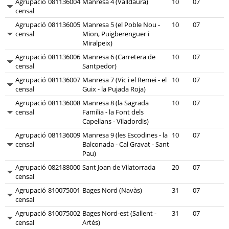
Agrupació
081136004
Manresa 4 (Valldaura)
10
07
censal
Agrupació
081136005
Manresa 5 (el Poble Nou -
10
07
censal
Mion, Puigberenguer i
Miralpeix)
Agrupació
081136006
Manresa 6 (Carretera de
10
07
censal
Santpedor)
Agrupació
081136007
Manresa 7 (Vic i el Remei - el
10
07
censal
Guix - la Pujada Roja)
Agrupació
081136008
Manresa 8 (la Sagrada
10
07
censal
Família - la Font dels
Capellans - Viladordis)
Agrupació
081136009
Manresa 9 (les Escodines - la
10
07
censal
Balconada - Cal Gravat - Sant
Pau)
Agrupació
082188000
Sant Joan de Vilatorrada
20
07
censal
Agrupació
810075001
Bages Nord (Navàs)
31
07
censal
Agrupació
810075002
Bages Nord-est (Sallent -
31
07
censal
Artés)