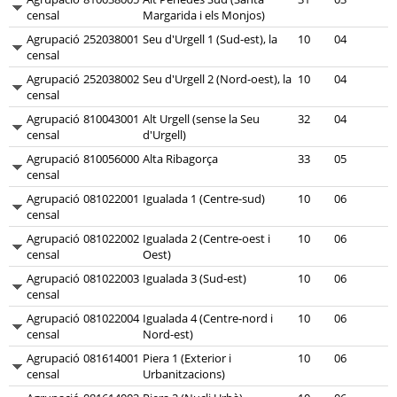
censal
Margarida i els Monjos)
Agrupació
252038001
Seu d'Urgell 1 (Sud-est), la
10
04
censal
Agrupació
252038002
Seu d'Urgell 2 (Nord-oest), la
10
04
censal
Agrupació
810043001
Alt Urgell (sense la Seu
32
04
censal
d'Urgell)
Agrupació
810056000
Alta Ribagorça
33
05
censal
Agrupació
081022001
Igualada 1 (Centre-sud)
10
06
censal
Agrupació
081022002
Igualada 2 (Centre-oest i
10
06
censal
Oest)
Agrupació
081022003
Igualada 3 (Sud-est)
10
06
censal
Agrupació
081022004
Igualada 4 (Centre-nord i
10
06
censal
Nord-est)
Agrupació
081614001
Piera 1 (Exterior i
10
06
censal
Urbanitzacions)