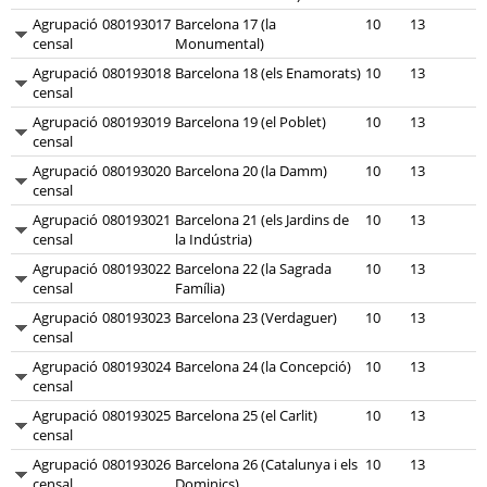
Agrupació
080193017
Barcelona 17 (la
10
13
censal
Monumental)
Agrupació
080193018
Barcelona 18 (els Enamorats)
10
13
censal
Agrupació
080193019
Barcelona 19 (el Poblet)
10
13
censal
Agrupació
080193020
Barcelona 20 (la Damm)
10
13
censal
Agrupació
080193021
Barcelona 21 (els Jardins de
10
13
censal
la Indústria)
Agrupació
080193022
Barcelona 22 (la Sagrada
10
13
censal
Família)
Agrupació
080193023
Barcelona 23 (Verdaguer)
10
13
censal
Agrupació
080193024
Barcelona 24 (la Concepció)
10
13
censal
Agrupació
080193025
Barcelona 25 (el Carlit)
10
13
censal
Agrupació
080193026
Barcelona 26 (Catalunya i els
10
13
censal
Dominics)