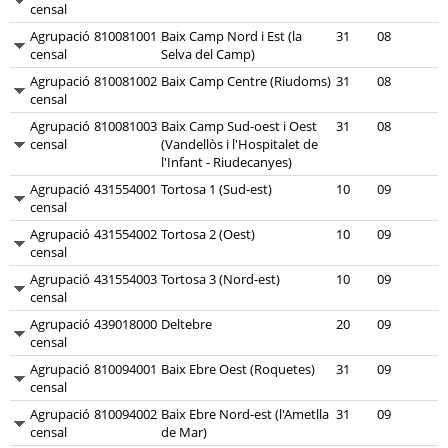
censal
Agrupació
810081001
Baix Camp Nord i Est (la
31
08
censal
Selva del Camp)
Agrupació
810081002
Baix Camp Centre (Riudoms)
31
08
censal
Agrupació
810081003
Baix Camp Sud-oest i Oest
31
08
censal
(Vandellòs i l'Hospitalet de
l'Infant - Riudecanyes)
Agrupació
431554001
Tortosa 1 (Sud-est)
10
09
censal
Agrupació
431554002
Tortosa 2 (Oest)
10
09
censal
Agrupació
431554003
Tortosa 3 (Nord-est)
10
09
censal
Agrupació
439018000
Deltebre
20
09
censal
Agrupació
810094001
Baix Ebre Oest (Roquetes)
31
09
censal
Agrupació
810094002
Baix Ebre Nord-est (l'Ametlla
31
09
censal
de Mar)