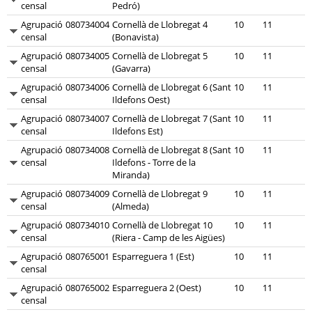
censal
Pedró)
Agrupació
080734004
Cornellà de Llobregat 4
10
11
censal
(Bonavista)
Agrupació
080734005
Cornellà de Llobregat 5
10
11
censal
(Gavarra)
Agrupació
080734006
Cornellà de Llobregat 6 (Sant
10
11
censal
Ildefons Oest)
Agrupació
080734007
Cornellà de Llobregat 7 (Sant
10
11
censal
Ildefons Est)
Agrupació
080734008
Cornellà de Llobregat 8 (Sant
10
11
censal
Ildefons - Torre de la
Miranda)
Agrupació
080734009
Cornellà de Llobregat 9
10
11
censal
(Almeda)
Agrupació
080734010
Cornellà de Llobregat 10
10
11
censal
(Riera - Camp de les Aigües)
Agrupació
080765001
Esparreguera 1 (Est)
10
11
censal
Agrupació
080765002
Esparreguera 2 (Oest)
10
11
censal