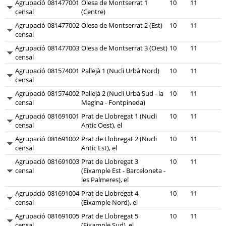
Agrupació
081477001
Olesa de Montserrat 1
10
11
censal
(Centre)
Agrupació
081477002
Olesa de Montserrat 2 (Est)
10
11
censal
Agrupació
081477003
Olesa de Montserrat 3 (Oest)
10
11
censal
Agrupació
081574001
Pallejà 1 (Nucli Urbà Nord)
10
11
censal
Agrupació
081574002
Pallejà 2 (Nucli Urbà Sud - la
10
11
censal
Magina - Fontpineda)
Agrupació
081691001
Prat de Llobregat 1 (Nucli
10
11
censal
Antic Oest), el
Agrupació
081691002
Prat de Llobregat 2 (Nucli
10
11
censal
Antic Est), el
Agrupació
081691003
Prat de Llobregat 3
10
11
censal
(Eixample Est - Barceloneta -
les Palmeres), el
Agrupació
081691004
Prat de Llobregat 4
10
11
censal
(Eixample Nord), el
Agrupació
081691005
Prat de Llobregat 5
10
11
censal
(Eixample Sud), el