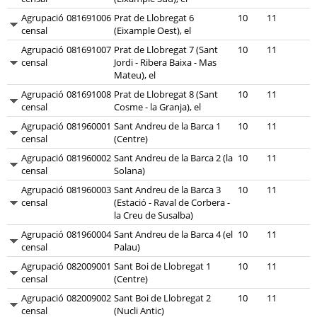
Agrupació
081691006
Prat de Llobregat 6
10
11
censal
(Eixample Oest), el
Agrupació
081691007
Prat de Llobregat 7 (Sant
10
11
censal
Jordi - Ribera Baixa - Mas
Mateu), el
Agrupació
081691008
Prat de Llobregat 8 (Sant
10
11
censal
Cosme - la Granja), el
Agrupació
081960001
Sant Andreu de la Barca 1
10
11
censal
(Centre)
Agrupació
081960002
Sant Andreu de la Barca 2 (la
10
11
censal
Solana)
Agrupació
081960003
Sant Andreu de la Barca 3
10
11
censal
(Estació - Raval de Corbera -
la Creu de Susalba)
Agrupació
081960004
Sant Andreu de la Barca 4 (el
10
11
censal
Palau)
Agrupació
082009001
Sant Boi de Llobregat 1
10
11
censal
(Centre)
Agrupació
082009002
Sant Boi de Llobregat 2
10
11
censal
(Nucli Antic)