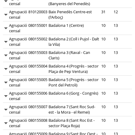
censal
(Banyeres del Penedès)
Agrupació
810120003
Baix Penedès Centre-est
31
12
censal
(l'Arboç)
Agrupació
080155001
Badalona 1 (Centre)
10
13
censal
Agrupació
080155002
Badalona 2 (Coll i Pujol - Dalt
10
13
censal
la Vila)
Agrupació
080155003
Badalona 3 (Raval - Can
10
13
censal
Claris)
Agrupació
080155004
Badalona 4 (Progrés - sector
10
13
censal
Plaça de Pep Ventura)
Agrupació
080155005
Badalona 5 (Progrés - sector
10
13
censal
Pont del Petroli)
Agrupació
080155006
Badalona 6 (Gorg - Congrés)
10
13
censal
Agrupació
080155007
Badalona 7 (Sant Roc Sud-
10
13
censal
est - la Mora - el Remei)
Agrupació
080155008
Badalona 8 (Sant Roc Est -
10
13
censal
sector Plaça Roja)
Agrupació
080155009
Badalona 9 (Sant Roc Oest -
10
13