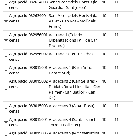
Agrupació
082634003
Sant Vicenç dels Horts 3 (la
10
11
censal
Guàrdia - Sant josep)
Agrupació
082634004
Sant Vicenç dels Horts 4 (la
10
11
censal
Vailet - Can Ros - Molí dels
Frares)
Agrupació
082956001
Vallirana 1 (Exterior,
10
11
censal
Urbanitzacions i P. I. de Can
Prunera)
Agrupació
082956002
Vallirana 2 (Centre Urbà)
10
11
censal
Agrupació
083015001
Viladecans 1 (Barri Antic -
10
11
censal
Centre Sud)
Agrupació
083015002
Viladecans 2 (Can Sellarès -
10
11
censal
Poblats Roca i Hospital - Can
Palmer - Can Batllori - Can
Xic)
Agrupació
083015003
Viladecans 3 (Alba - Rosa)
10
11
censal
Agrupació
083015004
Viladecans 4 (Santa Isabel -
10
11
censal
Torrent Ballester)
Agrupació
083015005
Viladecans 5 (Montserratina
10
11