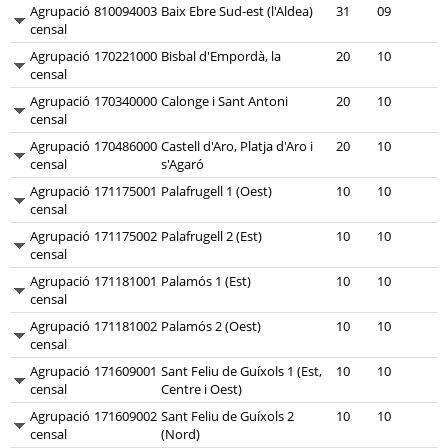
Agrupació
810094003
Baix Ebre Sud-est (l'Aldea)
31
09
censal
Agrupació
170221000
Bisbal d'Empordà, la
20
10
censal
Agrupació
170340000
Calonge i Sant Antoni
20
10
censal
Agrupació
170486000
Castell d'Aro, Platja d'Aro i
20
10
censal
s'Agaró
Agrupació
171175001
Palafrugell 1 (Oest)
10
10
censal
Agrupació
171175002
Palafrugell 2 (Est)
10
10
censal
Agrupació
171181001
Palamós 1 (Est)
10
10
censal
Agrupació
171181002
Palamós 2 (Oest)
10
10
censal
Agrupació
171609001
Sant Feliu de Guíxols 1 (Est,
10
10
censal
Centre i Oest)
Agrupació
171609002
Sant Feliu de Guíxols 2
10
10
censal
(Nord)