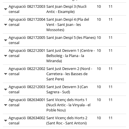
Agrupació
082172003
Sant Joan Despí 3 (Nucli
10
11
censal
Antic - Eixample)
Agrupació
082172004
Sant Joan Despí 4 (Pla del
10
11
censal
Vent - Sant Joan - les
Mossotes)
Agrupació
082172005
Sant Joan Despí 5 (les Planes)
10
11
censal
Agrupació
082212001
Sant Just Desvern 1 (Centre -
10
11
censal
Bellsoleig - la Plana - la
Miranda)
Agrupació
082212002
Sant Just Desvern 2 (Nord -
10
11
censal
Carretera - les Basses de
Sant Pere)
Agrupació
082212003
Sant Just Desvern 3 (Can
10
11
censal
Sagrera - Sud)
Agrupació
082634001
Sant Vicenç dels Horts 1
10
11
censal
(Nucli Antic - la Vinyala - el
Poble Nou)
Agrupació
082634002
Sant Vicenç dels Horts 2
10
11
censal
(Sant Roc - Sant Antoni)