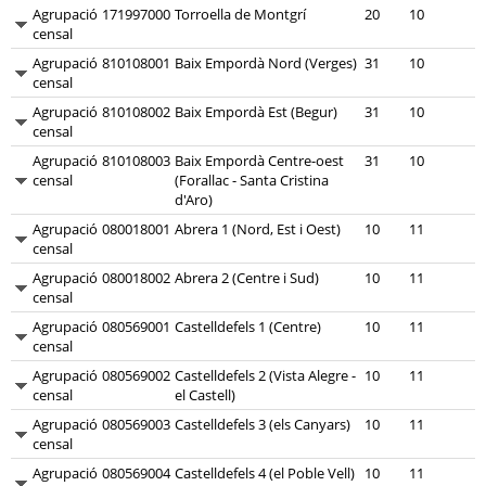
Agrupació
171997000
Torroella de Montgrí
20
10
censal
Agrupació
810108001
Baix Empordà Nord (Verges)
31
10
censal
Agrupació
810108002
Baix Empordà Est (Begur)
31
10
censal
Agrupació
810108003
Baix Empordà Centre-oest
31
10
censal
(Forallac - Santa Cristina
d'Aro)
Agrupació
080018001
Abrera 1 (Nord, Est i Oest)
10
11
censal
Agrupació
080018002
Abrera 2 (Centre i Sud)
10
11
censal
Agrupació
080569001
Castelldefels 1 (Centre)
10
11
censal
Agrupació
080569002
Castelldefels 2 (Vista Alegre -
10
11
censal
el Castell)
Agrupació
080569003
Castelldefels 3 (els Canyars)
10
11
censal
Agrupació
080569004
Castelldefels 4 (el Poble Vell)
10
11