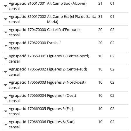
Agrupació
810017001
Alt Camp Sud (Alcover)
31
01
censal
Agrupació
810017002
Alt Camp Est (el Pla de Santa
31
01
censal
Maria)
Agrupació
170470000
Castelló d'Empúries
20
02
censal
Agrupació
170622000
Escala, l'
20
02
censal
Agrupació
170669001
Figueres 1 (Centre-nord)
10
02
censal
Agrupació
170669002
Figueres 2 (Centre-sud)
10
02
censal
Agrupació
170669003
Figueres 3 (Nord-oest)
10
02
censal
Agrupació
170669004
Figueres 4 (Oest)
10
02
censal
Agrupació
170669005
Figueres 5 (Est)
10
02
censal
Agrupació
170669006
Figueres 6 (Sud)
10
02
censal