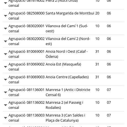
Agrupació
081614002
Piera 2 (Nucli Urbà)
10
06
censal
Agrupació
082508000
Santa Margarida de Montbui
20
06
censal
Agrupació
083020001
Vilanova del Camí 1 (Sud-
10
06
censal
oest)
Agrupació
083020002
Vilanova del Camí 2 (Nord-
10
06
censal
est)
Agrupació
810069001
Anoia Nord i Oest (Calaf -
31
06
censal
Òdena)
Agrupació
810069002
Anoia Est (Masquefa)
31
06
censal
Agrupació
810069003
Anoia Centre (Capellades)
31
06
censal
Agrupació
081136001
Manresa 1 (Antic i Districte
10
07
censal
Censal 6)
Agrupació
081136002
Manresa 2 (el Passeig i
10
07
censal
Rodalies)
Agrupació
081136003
Manresa 3 (Can Saldes i
10
07
censal
Plaça de Catalunya)