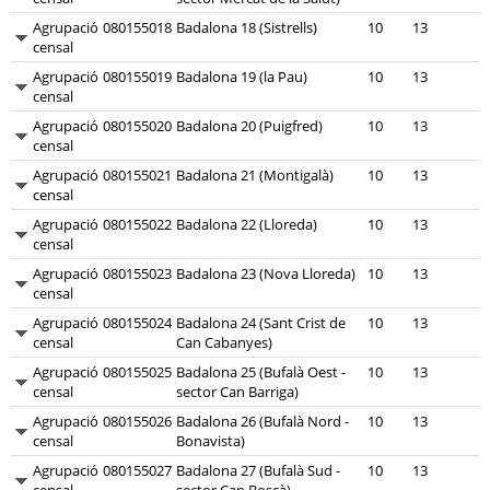
Agrupació
080155018
Badalona 18 (Sistrells)
10
13
censal
Agrupació
080155019
Badalona 19 (la Pau)
10
13
censal
Agrupació
080155020
Badalona 20 (Puigfred)
10
13
censal
Agrupació
080155021
Badalona 21 (Montigalà)
10
13
censal
Agrupació
080155022
Badalona 22 (Lloreda)
10
13
censal
Agrupació
080155023
Badalona 23 (Nova Lloreda)
10
13
censal
Agrupació
080155024
Badalona 24 (Sant Crist de
10
13
censal
Can Cabanyes)
Agrupació
080155025
Badalona 25 (Bufalà Oest -
10
13
censal
sector Can Barriga)
Agrupació
080155026
Badalona 26 (Bufalà Nord -
10
13
censal
Bonavista)
Agrupació
080155027
Badalona 27 (Bufalà Sud -
10
13