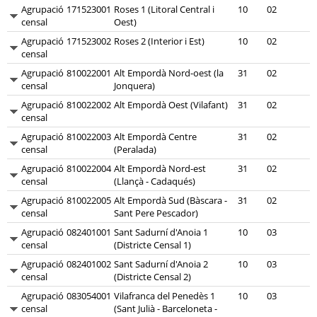
Agrupació
171523001
Roses 1 (Litoral Central i
10
02
censal
Oest)
Agrupació
171523002
Roses 2 (Interior i Est)
10
02
censal
Agrupació
810022001
Alt Empordà Nord-oest (la
31
02
censal
Jonquera)
Agrupació
810022002
Alt Empordà Oest (Vilafant)
31
02
censal
Agrupació
810022003
Alt Empordà Centre
31
02
censal
(Peralada)
Agrupació
810022004
Alt Empordà Nord-est
31
02
censal
(Llançà - Cadaqués)
Agrupació
810022005
Alt Empordà Sud (Bàscara -
31
02
censal
Sant Pere Pescador)
Agrupació
082401001
Sant Sadurní d'Anoia 1
10
03
censal
(Districte Censal 1)
Agrupació
082401002
Sant Sadurní d'Anoia 2
10
03
censal
(Districte Censal 2)
Agrupació
083054001
Vilafranca del Penedès 1
10
03
censal
(Sant Julià - Barceloneta -