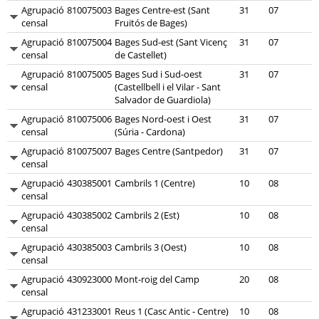
Agrupació
810075003
Bages Centre-est (Sant
31
07
censal
Fruitós de Bages)
Agrupació
810075004
Bages Sud-est (Sant Vicenç
31
07
censal
de Castellet)
Agrupació
810075005
Bages Sud i Sud-oest
31
07
censal
(Castellbell i el Vilar - Sant
Salvador de Guardiola)
Agrupació
810075006
Bages Nord-oest i Oest
31
07
censal
(Súria - Cardona)
Agrupació
810075007
Bages Centre (Santpedor)
31
07
censal
Agrupació
430385001
Cambrils 1 (Centre)
10
08
censal
Agrupació
430385002
Cambrils 2 (Est)
10
08
censal
Agrupació
430385003
Cambrils 3 (Oest)
10
08
censal
Agrupació
430923000
Mont-roig del Camp
20
08
censal
Agrupació
431233001
Reus 1 (Casc Antic - Centre)
10
08