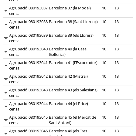
Agrupació
080193037
Barcelona 37 (la Model)
10
13
censal
Agrupació
080193038
Barcelona 38 (Sant Llorenç)
10
13
censal
Agrupació
080193039
Barcelona 39 (els Llorers)
10
13
censal
Agrupació
080193040
Barcelona 40 (la Casa
10
13
censal
Golferics)
Agrupació
080193041
Barcelona 41 (l'Escorxador)
10
13
censal
Agrupació
080193042
Barcelona 42 (Mistral)
10
13
censal
Agrupació
080193043
Barcelona 43 (els Salesians)
10
13
censal
Agrupació
080193044
Barcelona 44 (el Price)
10
13
censal
Agrupació
080193045
Barcelona 45 (el Mercat de
10
13
censal
Sant Antoni)
Agrupació
080193046
Barcelona 46 (els Tres
10
13