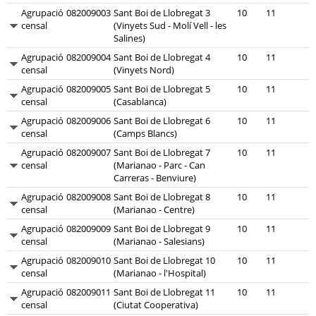
Agrupació
082009003
Sant Boi de Llobregat 3
10
11
censal
(Vinyets Sud - Molí Vell - les
Salines)
Agrupació
082009004
Sant Boi de Llobregat 4
10
11
censal
(Vinyets Nord)
Agrupació
082009005
Sant Boi de Llobregat 5
10
11
censal
(Casablanca)
Agrupació
082009006
Sant Boi de Llobregat 6
10
11
censal
(Camps Blancs)
Agrupació
082009007
Sant Boi de Llobregat 7
10
11
censal
(Marianao - Parc - Can
Carreras - Benviure)
Agrupació
082009008
Sant Boi de Llobregat 8
10
11
censal
(Marianao - Centre)
Agrupació
082009009
Sant Boi de Llobregat 9
10
11
censal
(Marianao - Salesians)
Agrupació
082009010
Sant Boi de Llobregat 10
10
11
censal
(Marianao - l'Hospital)
Agrupació
082009011
Sant Boi de Llobregat 11
10
11
censal
(Ciutat Cooperativa)