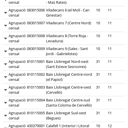
censal
- Mas Rates)
Agrupació
083015006
Viladecans 6 (el Molí - Can
10
11
censal
Ginestar)
Agrupació
083015007
Viladecans 7 (Centre Nord)
10
11
censal
Agrupació
083015008
Viladecans 8 (Torre Roja -
10
11
censal
Levadura)
Agrupació
083015009
Viladecans 9 (Sales - Sant
10
11
censal
Jordi - Gabrielistes)
Agrupació
810115001
Baix Llobregat Nord-oest
31
11
censal
(Sant Esteve Sesrovires)
Agrupació
810115002
Baix Llobregat Centre-nord
31
11
censal
(el Papiol)
Agrupació
810115003
Baix Llobregat Centre-oest
31
11
censal
(Cervelló)
Agrupació
810115004
Baix Llobregat Centre-sud
31
11
censal
(Santa Coloma de Cervelló)
Agrupació
810115005
Baix Llobregat Sud-oest
31
11
censal
(Begues)
Agrupació
430379001
Calafell 1 (Interior i Litoral
10
12