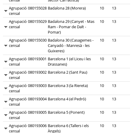
censal
sector Can Boscà)
Agrupació
080155028
Badalona 28 (Morera)
10
13
censal
Agrupació
080155029
Badalona 29 (Canyet - Mas
10
13
censal
Ram - Pomar de Dalt -
Pomar)
Agrupació
080155030
Badalona 30 (Casagemes -
10
13
censal
Canyadó - Manresà - les
Guixeres)
Agrupació
080193001
Barcelona 1 (el Liceu i les
10
13
censal
Drassanes)
Agrupació
080193002
Barcelona 2 (Sant Pau)
10
13
censal
Agrupació
080193003
Barcelona 3 (la Riereta)
10
13
censal
Agrupació
080193004
Barcelona 4 (el Pedró)
10
13
censal
Agrupació
080193005
Barcelona 5 (Ponent)
10
13
censal
Agrupació
080193006
Barcelona 6 (Tallers i els
10
13
censal
Àngels)