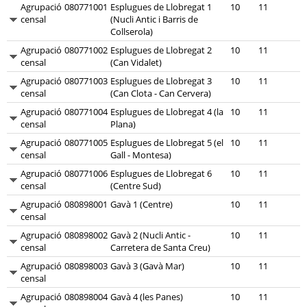
Agrupació
080771001
Esplugues de Llobregat 1
10
11
censal
(Nucli Antic i Barris de
Collserola)
Agrupació
080771002
Esplugues de Llobregat 2
10
11
censal
(Can Vidalet)
Agrupació
080771003
Esplugues de Llobregat 3
10
11
censal
(Can Clota - Can Cervera)
Agrupació
080771004
Esplugues de Llobregat 4 (la
10
11
censal
Plana)
Agrupació
080771005
Esplugues de Llobregat 5 (el
10
11
censal
Gall - Montesa)
Agrupació
080771006
Esplugues de Llobregat 6
10
11
censal
(Centre Sud)
Agrupació
080898001
Gavà 1 (Centre)
10
11
censal
Agrupació
080898002
Gavà 2 (Nucli Antic -
10
11
censal
Carretera de Santa Creu)
Agrupació
080898003
Gavà 3 (Gavà Mar)
10
11
censal
Agrupació
080898004
Gavà 4 (les Panes)
10
11