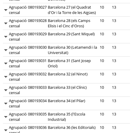
Agrupació
080193027
Barcelona 27 (el Quadrat
10
13
censal
d'Or i la Torre de les Aigües)
Agrupació
080193028
Barcelona 28 (els Camps
10
13
censal
Elisis i el Cinc d'Oros)
Agrupació
080193029
Barcelona 29 (Sant Miquel)
10
13
censal
Agrupació
080193030
Barcelona 30 (Letamendi i la
10
13
censal
Universitat)
Agrupació
080193031
Barcelona 31 (Sant Josep
10
13
censal
Oriol)
Agrupació
080193032
Barcelona 32 (el Ninot)
10
13
censal
Agrupació
080193033
Barcelona 33 (el Clínic)
10
13
censal
Agrupació
080193034
Barcelona 34 (el Pilar)
10
13
censal
Agrupació
080193035
Barcelona 35 (l'Escola
10
13
censal
Industrial)
Agrupació
080193036
Barcelona 36 (les Editorials)
10
13
censal