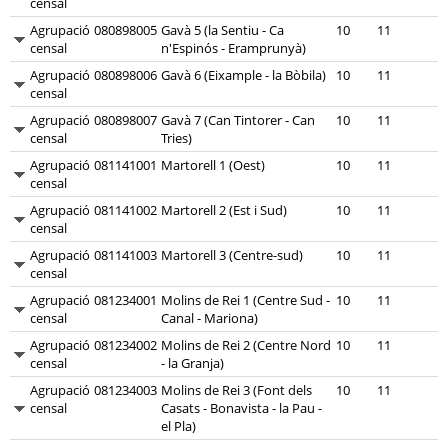
censal
Agrupació
080898005
Gavà 5 (la Sentiu - Ca
10
11
censal
n'Espinós - Eramprunyà)
Agrupació
080898006
Gavà 6 (Eixample - la Bòbila)
10
11
censal
Agrupació
080898007
Gavà 7 (Can Tintorer - Can
10
11
censal
Tries)
Agrupació
081141001
Martorell 1 (Oest)
10
11
censal
Agrupació
081141002
Martorell 2 (Est i Sud)
10
11
censal
Agrupació
081141003
Martorell 3 (Centre-sud)
10
11
censal
Agrupació
081234001
Molins de Rei 1 (Centre Sud -
10
11
censal
Canal - Mariona)
Agrupació
081234002
Molins de Rei 2 (Centre Nord
10
11
censal
- la Granja)
Agrupació
081234003
Molins de Rei 3 (Font dels
10
11
censal
Casats - Bonavista - la Pau -
el Pla)