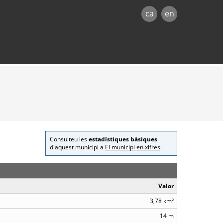
ca
en
Consulteu les
estadístiques bàsiques
d'aquest municipi a
El municipi en xifres
.
Valor
3,78 km²
14 m