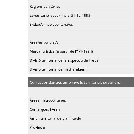
Regions sanitàries
Zones turístiques (fins el 31-12-1993)
Entitat/s metropolitana/es
Àrea/es policial/s
Marca turística (a partir de l'1-1-1994)
Divisió territorial de la Inspecció de Treball
Divisió territorial de medi ambient
Correspondències amb nivells territorials superiors
Àrees metropolitanes
Comarques i Aran
Àmbit territorial de planificació
Província