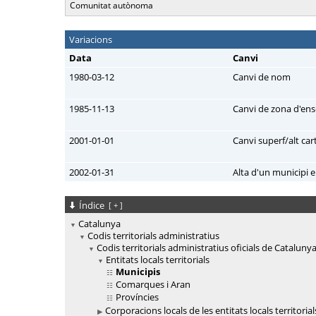
Comunitat autònoma
Variacions
Data
Canvi
1980-03-12
Canvi de nom
1985-11-13
Canvi de zona d'e
2001-01-01
Canvi superf/alt ca
2002-01-31
Alta d'un municipi e
Índice
[
+
]
Catalunya
Codis territorials administratius
Codis territorials administratius oficials de Cataluny
Entitats locals territorials
Municipis
Comarques i Aran
Províncies
Corporacions locals de les entitats locals territorial