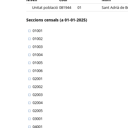
Unitat població
081944
01
Sant Adrià de 
Seccions censals (a 01-01-2025)
01001
01002
01003
01004
01005
01006
02001
02002
02003
02004
02005
03001
04001