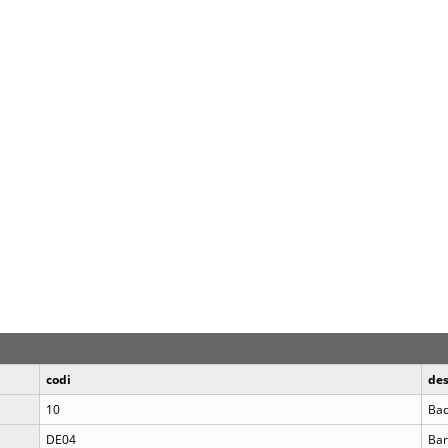
codi
des
10
Bad
DE04
Bar