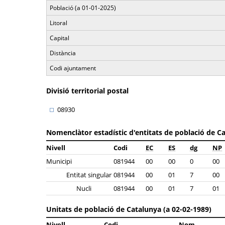
Població (a 01-01-2025)
Litoral
Capital
Distància
Codi ajuntament
Divisió territorial postal
08930
Nomenclàtor estadístic d'entitats de població de Ca
Nivell
Codi
EC
ES
dg
NP
Municipi
081944
00
00
0
00
Entitat singular
081944
00
01
7
00
Nucli
081944
00
01
7
01
Unitats de població de Catalunya (a 02-02-1989)
Nivell
Codi
Nom