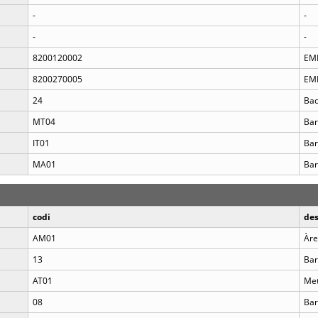
-
-
-
-
8200120002
EMP
8200270005
EMP
24
Bad
MT04
Bar
IT01
Bar
MA01
Bar
codi
des
AM01
Àre
13
Bar
AT01
Met
08
Bar