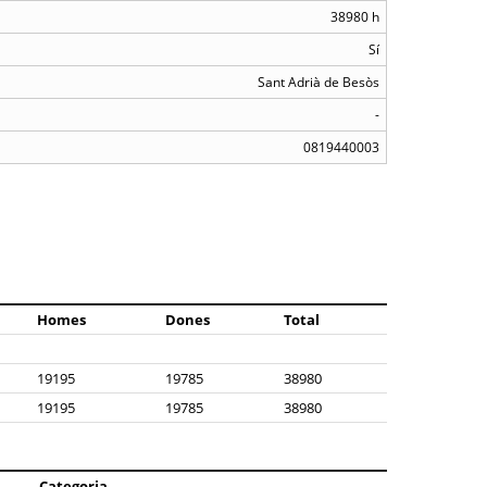
38980 h
Sí
Sant Adrià de Besòs
-
0819440003
Homes
Dones
Total
19195
19785
38980
19195
19785
38980
Categoria