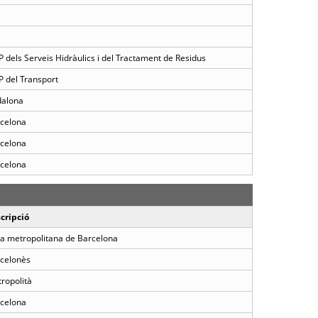
 dels Serveis Hidràulics i del Tractament de Residus
 del Transport
alona
celona
celona
celona
cripció
a metropolitana de Barcelona
celonès
ropolità
celona