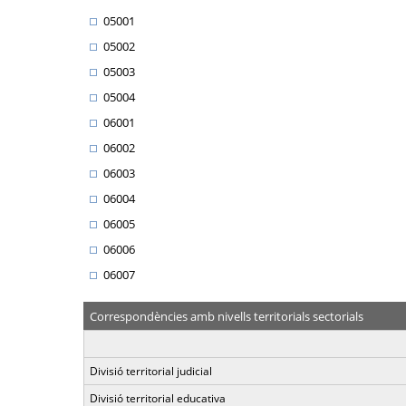
05001
05002
05003
05004
06001
06002
06003
06004
06005
06006
06007
Correspondències amb nivells territorials sectorials
Divisió territorial judicial
Divisió territorial educativa