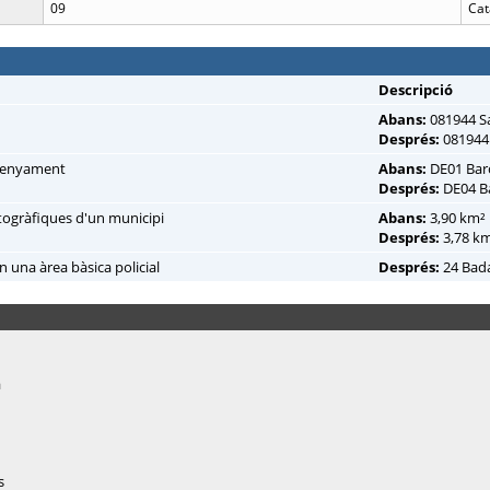
09
Cat
Descripció
Abans:
081944 S
Després:
081944
nsenyament
Abans:
DE01 Bar
Després:
DE04 B
rtogràfiques d'un municipi
Abans:
3,90 km²
Després:
3,78 k
n una àrea bàsica policial
Després:
24 Bad
a
s