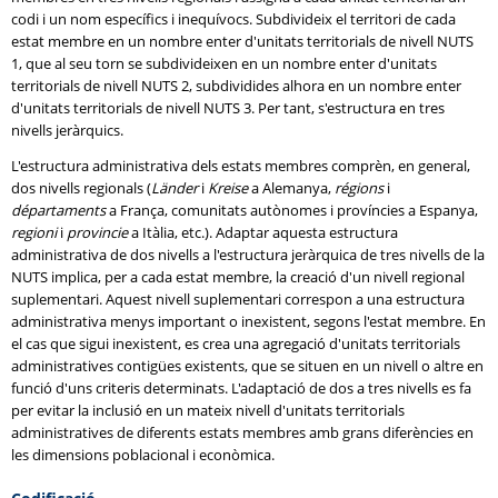
codi i un nom específics i inequívocs. Subdivideix el territori de cada
estat membre en un nombre enter d'unitats territorials de nivell NUTS
1, que al seu torn se subdivideixen en un nombre enter d'unitats
territorials de nivell NUTS 2, subdividides alhora en un nombre enter
d'unitats territorials de nivell NUTS 3. Per tant, s'estructura en tres
nivells jeràrquics.
L'estructura administrativa dels estats membres comprèn, en general,
dos nivells regionals (
Länder
i
Kreise
a Alemanya,
régions
i
départaments
a França, comunitats autònomes i províncies a Espanya,
regioni
i
provincie
a Itàlia, etc.). Adaptar aquesta estructura
administrativa de dos nivells a l'estructura jeràrquica de tres nivells de la
NUTS implica, per a cada estat membre, la creació d'un nivell regional
suplementari. Aquest nivell suplementari correspon a una estructura
administrativa menys important o inexistent, segons l'estat membre. En
el cas que sigui inexistent, es crea una agregació d'unitats territorials
administratives contigües existents, que se situen en un nivell o altre en
funció d'uns criteris determinats. L'adaptació de dos a tres nivells es fa
per evitar la inclusió en un mateix nivell d'unitats territorials
administratives de diferents estats membres amb grans diferències en
les dimensions poblacional i econòmica.