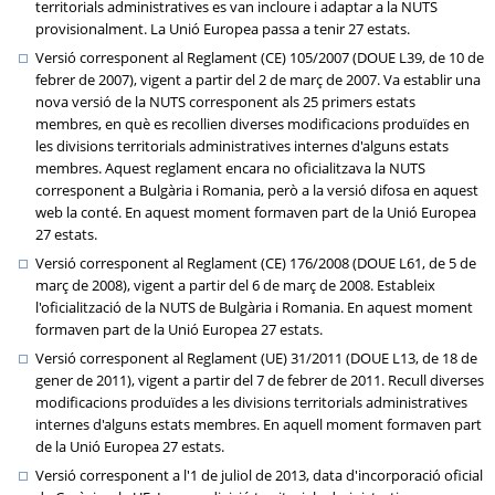
territorials administratives es van incloure i adaptar a la NUTS
provisionalment. La Unió Europea passa a tenir 27 estats.
Versió corresponent al Reglament (CE) 105/2007 (DOUE L39, de 10 de
febrer de 2007), vigent a partir del 2 de març de 2007. Va establir una
nova versió de la NUTS corresponent als 25 primers estats
membres, en què es recollien diverses modificacions produïdes en
les divisions territorials administratives internes d'alguns estats
membres. Aquest reglament encara no oficialitzava la NUTS
corresponent a Bulgària i Romania, però a la versió difosa en aquest
web la conté. En aquest moment formaven part de la Unió Europea
27 estats.
Versió corresponent al Reglament (CE) 176/2008 (DOUE L61, de 5 de
març de 2008), vigent a partir del 6 de març de 2008. Estableix
l'oficialització de la NUTS de Bulgària i Romania. En aquest moment
formaven part de la Unió Europea 27 estats.
Versió corresponent al Reglament (UE) 31/2011 (DOUE L13, de 18 de
gener de 2011), vigent a partir del 7 de febrer de 2011. Recull diverses
modificacions produïdes a les divisions territorials administratives
internes d'alguns estats membres. En aquell moment formaven part
de la Unió Europea 27 estats.
Versió corresponent a l'1 de juliol de 2013, data d'incorporació oficial