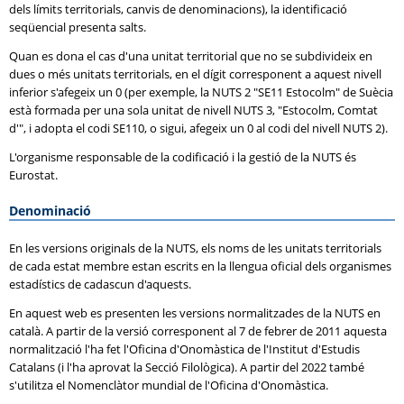
dels límits territorials, canvis de denominacions), la identificació
seqüencial presenta salts.
Quan es dona el cas d'una unitat territorial que no se subdivideix en
dues o més unitats territorials, en el dígit corresponent a aquest nivell
inferior s'afegeix un 0 (per exemple, la NUTS 2 "SE11 Estocolm" de Suècia
està formada per una sola unitat de nivell NUTS 3, "Estocolm, Comtat
d'", i adopta el codi SE110, o sigui, afegeix un 0 al codi del nivell NUTS 2).
L'organisme responsable de la codificació i la gestió de la NUTS és
Eurostat.
Denominació
En les versions originals de la NUTS, els noms de les unitats territorials
de cada estat membre estan escrits en la llengua oficial dels organismes
estadístics de cadascun d'aquests.
En aquest web es presenten les versions normalitzades de la NUTS en
català. A partir de la versió corresponent al 7 de febrer de 2011 aquesta
normalització l'ha fet l'Oficina d'Onomàstica de l'Institut d'Estudis
Catalans (i l'ha aprovat la Secció Filològica). A partir del 2022 també
s'utilitza el Nomenclàtor mundial de l'Oficina d'Onomàstica.