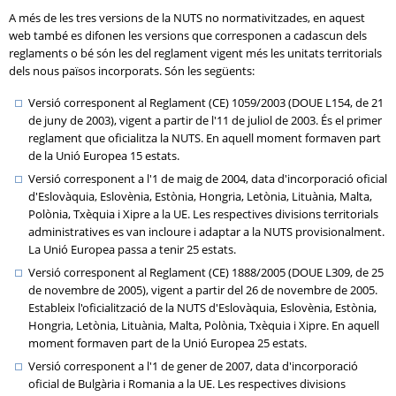
A més de les tres versions de la NUTS no normativitzades, en aquest
web també es difonen les versions que corresponen a cadascun dels
reglaments o bé són les del reglament vigent més les unitats territorials
dels nous països incorporats. Són les següents:
Versió corresponent al Reglament (CE) 1059/2003 (DOUE L154, de 21
de juny de 2003), vigent a partir de l'11 de juliol de 2003. És el primer
reglament que oficialitza la NUTS. En aquell moment formaven part
de la Unió Europea 15 estats.
Versió corresponent a l'1 de maig de 2004, data d'incorporació oficial
d'Eslovàquia, Eslovènia, Estònia, Hongria, Letònia, Lituània, Malta,
Polònia, Txèquia i Xipre a la UE. Les respectives divisions territorials
administratives es van incloure i adaptar a la NUTS provisionalment.
La Unió Europea passa a tenir 25 estats.
Versió corresponent al Reglament (CE) 1888/2005 (DOUE L309, de 25
de novembre de 2005), vigent a partir del 26 de novembre de 2005.
Estableix l'oficialització de la NUTS d'Eslovàquia, Eslovènia, Estònia,
Hongria, Letònia, Lituània, Malta, Polònia, Txèquia i Xipre. En aquell
moment formaven part de la Unió Europea 25 estats.
Versió corresponent a l'1 de gener de 2007, data d'incorporació
oficial de Bulgària i Romania a la UE. Les respectives divisions