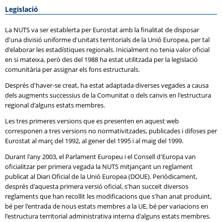
Legislació
La NUTS va ser establerta per Eurostat amb la finalitat de disposar
d'una divisió uniforme d'unitats territorials de la Unió Europea, per tal
d'elaborar les estadístiques regionals. Inicialment no tenia valor oficial
en si mateixa, però des del 1988 ha estat utilitzada per la legislació
comunitària per assignar els fons estructurals.
Després d'haver-se creat, ha estat adaptada diverses vegades a causa
dels augments successius de la Comunitat o dels canvis en l'estructura
regional d'alguns estats membres.
Les tres primeres versions que es presenten en aquest web
corresponen a tres versions no normativitzades, publicades i difoses per
Eurostat al març del 1992, al gener del 1995 i al maig del 1999.
Durant l'any 2003, el Parlament Europeu i el Consell d'Europa van
oficialitzar per primera vegada la NUTS mitjançant un reglament
publicat al Diari Oficial de la Unió Europea (DOUE). Periòdicament,
després d'aquesta primera versió oficial, s'han succeït diversos
reglaments que han recollit les modificacions que s'han anat produint,
bé per l'entrada de nous estats membres a la UE, bé per variacions en
l'estructura territorial administrativa interna d'alguns estats membres.