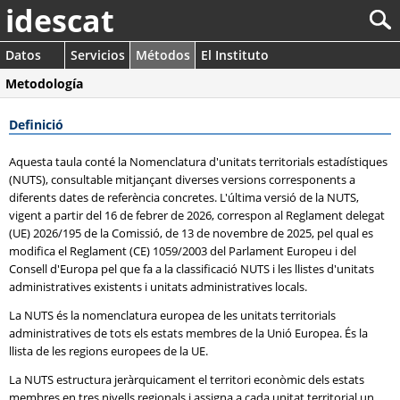
idescat
Datos
Servicios
Métodos
El Instituto
Metodología
Definició
Aquesta taula conté la Nomenclatura d'unitats territorials estadístiques
(NUTS), consultable mitjançant diverses versions corresponents a
diferents dates de referència concretes. L'última versió de la NUTS,
vigent a partir del 16 de febrer de 2026, correspon al Reglament delegat
(UE) 2026/195 de la Comissió, de 13 de novembre de 2025, pel qual es
modifica el Reglament (CE) 1059/2003 del Parlament Europeu i del
Consell d'Europa pel que fa a la classificació NUTS i les llistes d'unitats
administratives existents i unitats administratives locals.
La NUTS és la nomenclatura europea de les unitats territorials
administratives de tots els estats membres de la Unió Europea. És la
llista de les regions europees de la UE.
La NUTS estructura jeràrquicament el territori econòmic dels estats
membres en tres nivells regionals i assigna a cada unitat territorial un