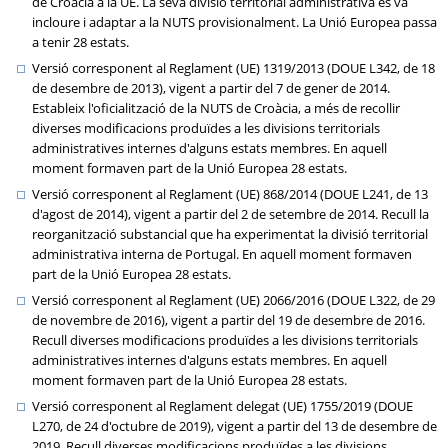
de Croàcia a la UE. La seva divisió territorial administrativa es va
incloure i adaptar a la NUTS provisionalment. La Unió Europea passa
a tenir 28 estats.
Versió corresponent al Reglament (UE) 1319/2013 (DOUE L342, de 18
de desembre de 2013), vigent a partir del 7 de gener de 2014.
Estableix l'oficialització de la NUTS de Croàcia, a més de recollir
diverses modificacions produïdes a les divisions territorials
administratives internes d'alguns estats membres. En aquell
moment formaven part de la Unió Europea 28 estats.
Versió corresponent al Reglament (UE) 868/2014 (DOUE L241, de 13
d'agost de 2014), vigent a partir del 2 de setembre de 2014. Recull la
reorganització substancial que ha experimentat la divisió territorial
administrativa interna de Portugal. En aquell moment formaven
part de la Unió Europea 28 estats.
Versió corresponent al Reglament (UE) 2066/2016 (DOUE L322, de 29
de novembre de 2016), vigent a partir del 19 de desembre de 2016.
Recull diverses modificacions produïdes a les divisions territorials
administratives internes d'alguns estats membres. En aquell
moment formaven part de la Unió Europea 28 estats.
Versió corresponent al Reglament delegat (UE) 1755/2019 (DOUE
L270, de 24 d'octubre de 2019), vigent a partir del 13 de desembre de
2019. Recull diverses modificacions produïdes a les divisions