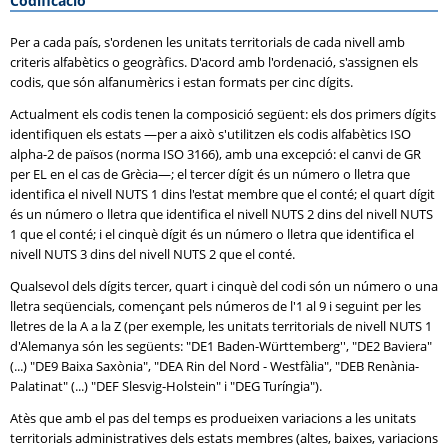
Codificació
Per a cada país, s'ordenen les unitats territorials de cada nivell amb
criteris alfabètics o geogràfics. D'acord amb l'ordenació, s'assignen els
codis, que són alfanumèrics i estan formats per cinc dígits.
Actualment els codis tenen la composició següent: els dos primers dígits
identifiquen els estats —per a això s'utilitzen els codis alfabètics ISO
alpha-2 de països (norma ISO 3166), amb una excepció: el canvi de GR
per EL en el cas de Grècia—; el tercer dígit és un número o lletra que
identifica el nivell NUTS 1 dins l'estat membre que el conté; el quart dígit
és un número o lletra que identifica el nivell NUTS 2 dins del nivell NUTS
1 que el conté; i el cinquè dígit és un número o lletra que identifica el
nivell NUTS 3 dins del nivell NUTS 2 que el conté.
Qualsevol dels dígits tercer, quart i cinquè del codi són un número o una
lletra seqüencials, començant pels números de l'1 al 9 i seguint per les
lletres de la A a la Z (per exemple, les unitats territorials de nivell NUTS 1
d'Alemanya són les següents: "DE1 Baden-Württemberg'', "DE2 Baviera"
(...) "DE9 Baixa Saxònia", "DEA Rin del Nord - Westfàlia", "DEB Renània-
Palatinat" (...) "DEF Slesvig-Holstein" i "DEG Turíngia").
Atès que amb el pas del temps es produeixen variacions a les unitats
territorials administratives dels estats membres (altes, baixes, variacions