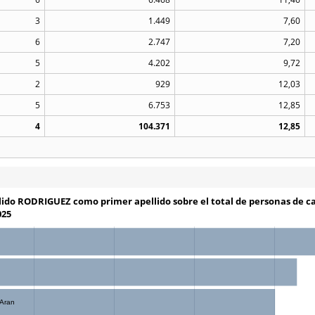
3
1.449
7,60
6
2.747
7,20
5
4.202
9,72
2
929
12,03
5
6.753
12,85
4
104.371
12,85