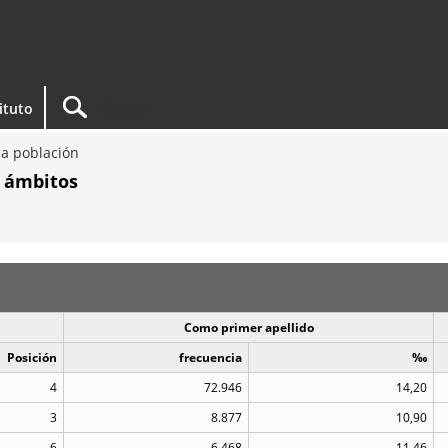
tituto
la población
r ámbitos
Como primer apellido
Posición
frecuencia
‰
4
72.946
14,20
3
8.877
10,90
6
6.468
11,46