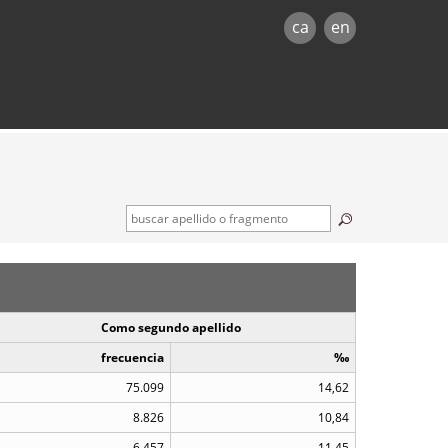
ca
en
Como segundo apellido
frecuencia
‰
75.099
14,62
8.826
10,84
6.457
11,45