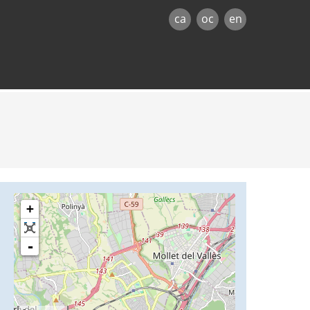
ca
oc
en
+
-