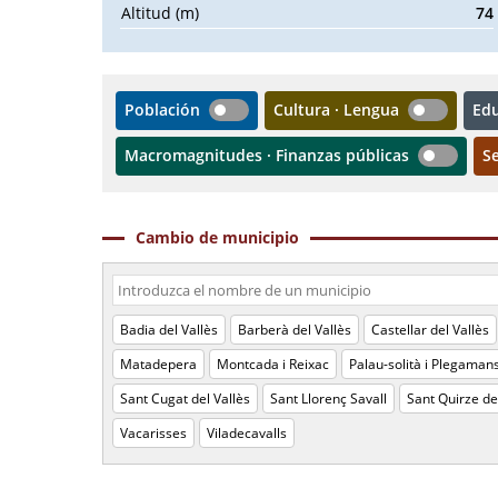
Altitud (m)
74
Población
Cultura · Lengua
Ed
Macromagnitudes · Finanzas públicas
S
Cambio de municipio
Badia del Vallès
Barberà del Vallès
Castellar del Vallès
Matadepera
Montcada i Reixac
Palau-solità i Plegaman
Sant Cugat del Vallès
Sant Llorenç Savall
Sant Quirze de
Vacarisses
Viladecavalls