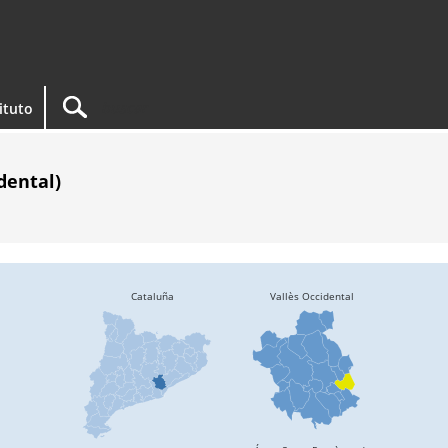
tituto
dental)