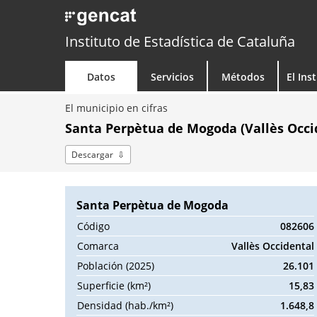
Instituto de Estadística de Cataluña
Datos
Servicios
Métodos
El Ins
El municipio en cifras
Santa Perpètua de Mogoda (Vallès Occi
Descargar
Santa Perpètua de Mogoda
Código
082606
Comarca
Vallès Occidental
Población (2025)
26.101
Superficie (km²)
15,83
Densidad (hab./km²)
1.648,8