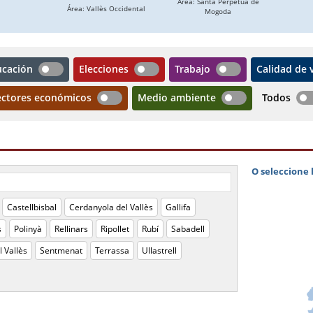
ucación
Elecciones
Trabajo
Calidad de 
ectores económicos
Medio ambiente
Todos
Castellbisbal
Cerdanyola del Vallès
Gallifa
s
Polinyà
Rellinars
Ripollet
Rubí
Sabadell
l Vallès
Sentmenat
Terrassa
Ullastrell