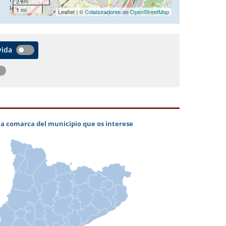
2 km
1 mi
Leaflet | ©
Colaboradores de OpenStreetMap
vida