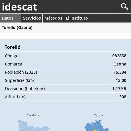
idescat
Datos
Servicios
Métodos
El Instituto
Torelló (Osona)
Torelló
Código
082858
Comarca
Osona
Población (2025)
15.334
Superficie (km²)
13,00
Densidad (hab./km²)
1.179,5
Altitud (m)
508