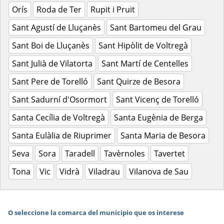
Orís
Roda de Ter
Rupit i Pruit
Sant Agustí de Lluçanès
Sant Bartomeu del Grau
Sant Boi de Lluçanès
Sant Hipòlit de Voltregà
Sant Julià de Vilatorta
Sant Martí de Centelles
Sant Pere de Torelló
Sant Quirze de Besora
Sant Sadurní d'Osormort
Sant Vicenç de Torelló
Santa Cecília de Voltregà
Santa Eugènia de Berga
Santa Eulàlia de Riuprimer
Santa Maria de Besora
Seva
Sora
Taradell
Tavèrnoles
Tavertet
Tona
Vic
Vidrà
Viladrau
Vilanova de Sau