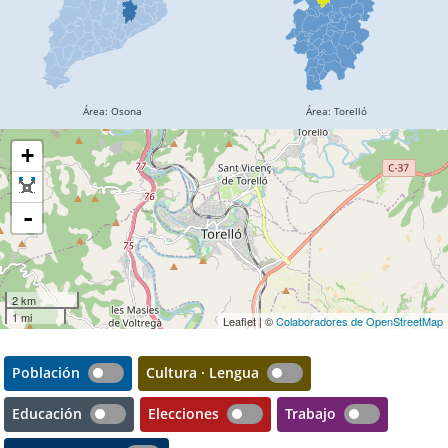
+
-
2 km
1 mi
Leaflet | ©
Colaboradores de OpenStreetMap
Población
Cultura · Lengua
Educación
Elecciones
Trabajo