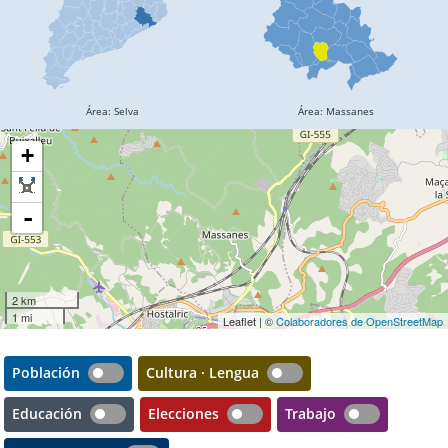
+
-
2 km
1 mi
Leaflet | ©
Colaboradores de OpenStreetMap
Población
Cultura · Lengua
Educación
Elecciones
Trabajo