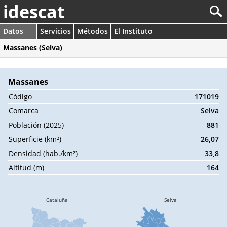
idescat
Datos
Servicios
Métodos
El Instituto
Massanes (Selva)
Massanes
Código
171019
Comarca
Selva
Población (2025)
881
Superficie (km²)
26,07
Densidad (hab./km²)
33,8
Altitud (m)
164