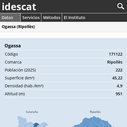
idescat
Datos
Servicios
Métodos
El Instituto
Ogassa (Ripollès)
Ogassa
Código
171122
Comarca
Ripollès
Población (2025)
222
Superficie (km²)
45,22
Densidad (hab./km²)
4,9
Altitud (m)
951