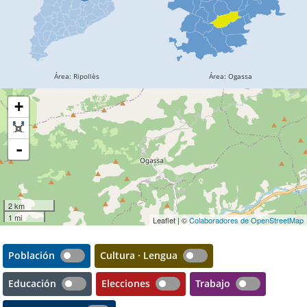
+
-
2 km
1 mi
Leaflet | ©
Colaboradores de OpenStreetMap
Población
Cultura · Lengua
Educación
Elecciones
Trabajo