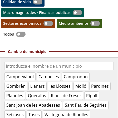
Calidad de vida
Macromagnitudes · Finanzas públicas
Sectores económicos
Medio ambiente
Todos
Cambio de municipio
Campdevànol
Campelles
Camprodon
Gombrèn
Llanars
les Llosses
Molló
Pardines
Planoles
Queralbs
Ribes de Freser
Ripoll
Sant Joan de les Abadesses
Sant Pau de Segúries
Setcases
Toses
Vallfogona de Ripollès