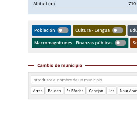
Altitud (m)
710
Población
Cultura · Lengua
Ed
Macromagnitudes · Finanzas públicas
S
Cambio de municipio
Arres
Bausen
Es Bòrdes
Canejan
Les
Naut Ara