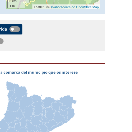
2 km
1 mi
Leaflet | ©
Colaboradores de OpenStreetMap
vida