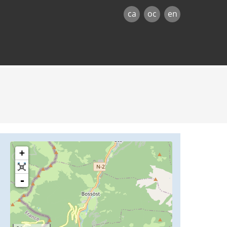
ca
oc
en
+
-