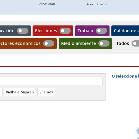
ucación
Elecciones
Trabajo
Calidad de 
ectores económicos
Medio ambiente
Todos
n
Vielha e Mijaran
Vilamòs