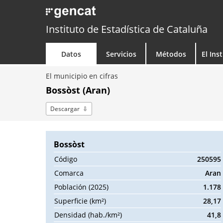
Instituto de Estadística de Cataluña
Datos
Servicios
Métodos
El Ins
El municipio en cifras
Bossòst (Aran)
Descargar
Bossòst
Código
250595
Comarca
Aran
Población (2025)
1.178
Superficie (km²)
28,17
Densidad (hab./km²)
41,8