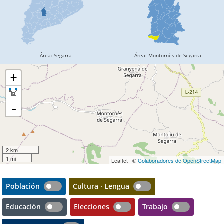
+
-
2 km
1 mi
Leaflet | ©
Colaboradores de OpenStreetMap
Población
Cultura · Lengua
Educación
Elecciones
Trabajo