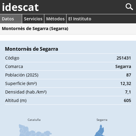
idescat
Datos
Servicios
Métodos
El Instituto
Montornès de Segarra (Segarra)
Montornès de Segarra
Código
251431
Comarca
Segarra
Población (2025)
87
Superficie (km²)
12,32
Densidad (hab./km²)
7,1
Altitud (m)
605