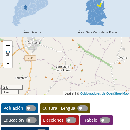
+
-
2 km
1 mi
Leaflet | ©
Colaboradores de OpenStreetMap
Población
Cultura · Lengua
Educación
Elecciones
Trabajo