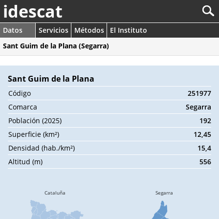
idescat
Datos
Servicios
Métodos
El Instituto
Sant Guim de la Plana (Segarra)
Sant Guim de la Plana
Código
251977
Comarca
Segarra
Población (2025)
192
Superficie (km²)
12,45
Densidad (hab./km²)
15,4
Altitud (m)
556