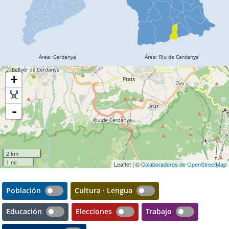
+
-
2 km
1 mi
Leaflet | ©
Colaboradores de OpenStreetMap
Población
Cultura · Lengua
Educación
Elecciones
Trabajo