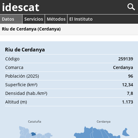
idescat
Datos
Servicios
Métodos
El Instituto
Riu de Cerdanya (Cerdanya)
Riu de Cerdanya
Código
259139
Comarca
Cerdanya
Población (2025)
96
Superficie (km²)
12,34
Densidad (hab./km²)
7,8
Altitud (m)
1.173