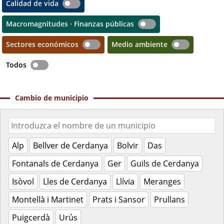
Calidad de vida
Macromagnitudes · Finanzas públicas
Sectores económicos
Medio ambiente
Todos
Cambio de municipio
Alp
Bellver de Cerdanya
Bolvir
Das
Fontanals de Cerdanya
Ger
Guils de Cerdanya
Isòvol
Lles de Cerdanya
Llívia
Meranges
Montellà i Martinet
Prats i Sansor
Prullans
Puigcerdà
Urús