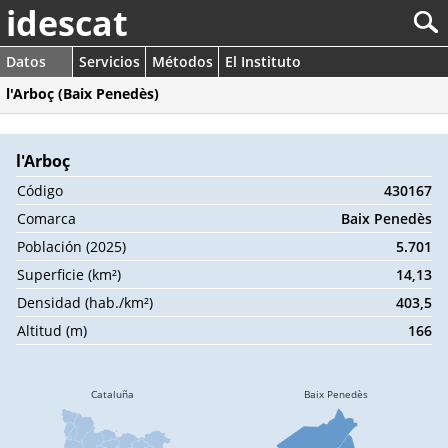
idescat
Datos
Servicios
Métodos
El Instituto
l'Arboç (Baix Penedès)
l'Arboç
Código
430167
Comarca
Baix Penedès
Población (2025)
5.701
Superficie (km²)
14,13
Densidad (hab./km²)
403,5
Altitud (m)
166