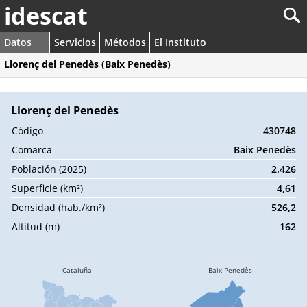
idescat
Datos
Servicios
Métodos
El Instituto
Llorenç del Penedès (Baix Penedès)
Llorenç del Penedès
Código
430748
Comarca
Baix Penedès
Población (2025)
2.426
Superficie (km²)
4,61
Densidad (hab./km²)
526,2
Altitud (m)
162