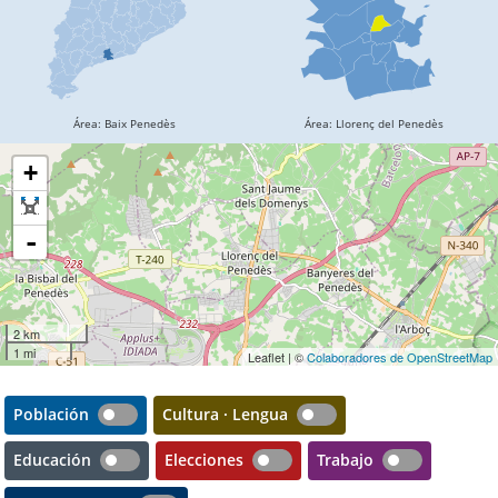
+
-
2 km
1 mi
Leaflet | ©
Colaboradores de OpenStreetMap
Población
Cultura · Lengua
Educación
Elecciones
Trabajo