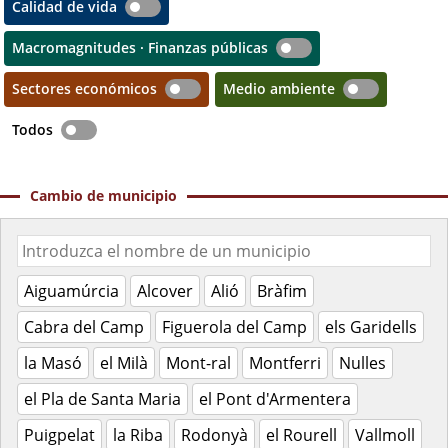
Calidad de vida
Macromagnitudes · Finanzas públicas
Sectores económicos
Medio ambiente
Todos
Cambio de municipio
Aiguamúrcia
Alcover
Alió
Bràfim
Cabra del Camp
Figuerola del Camp
els Garidells
la Masó
el Milà
Mont-ral
Montferri
Nulles
el Pla de Santa Maria
el Pont d'Armentera
Puigpelat
la Riba
Rodonyà
el Rourell
Vallmoll