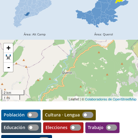
+
-
2 km
1 mi
Leaflet | ©
Colaboradores de OpenStreetMap
Población
Cultura · Lengua
Educación
Elecciones
Trabajo