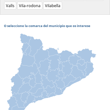
Valls
Vila-rodona
Vilabella