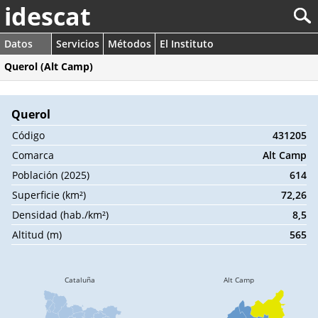
idescat
Datos
Servicios
Métodos
El Instituto
Querol (Alt Camp)
Querol
Código
431205
Comarca
Alt Camp
Población (2025)
614
Superficie (km²)
72,26
Densidad (hab./km²)
8,5
Altitud (m)
565