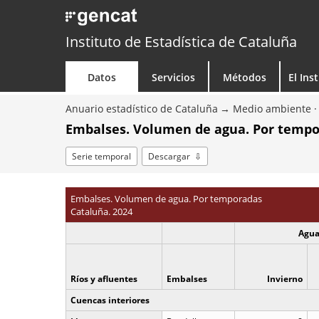
Instituto de Estadística de Cataluña
Datos
Servicios
Métodos
El Ins
Anuario estadístico de Cataluña
Medio ambiente · 
Embalses. Volumen de agua. Por temp
Serie temporal
Descargar
Embalses. Volumen de agua. Por temporadas
Cataluña. 2024
Agua
Ríos y afluentes
Embalses
Invierno
Cuencas interiores