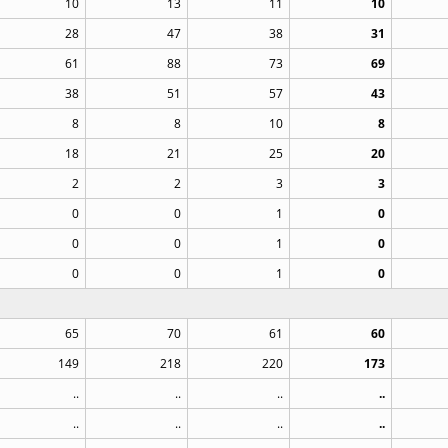
10
13
11
10
28
47
38
31
61
88
73
69
38
51
57
43
8
8
10
8
18
21
25
20
2
2
3
3
0
0
1
0
0
0
1
0
0
0
1
0
65
70
61
60
149
218
220
173
..
..
..
..
..
..
..
..