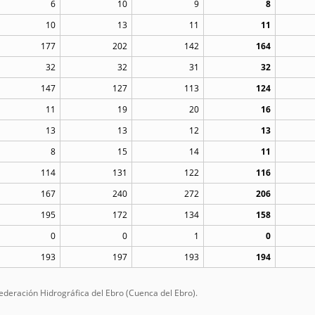
6
10
9
8
10
13
11
11
177
202
142
164
32
32
31
32
147
127
113
124
11
19
20
16
13
13
12
13
8
15
14
11
114
131
122
116
167
240
272
206
195
172
134
158
0
0
1
0
193
197
193
194
ederación Hidrográfica del Ebro (Cuenca del Ebro).