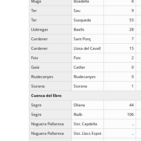
Muga
Boadella
8
Ter
Sau
9
Ter
Susqueda
53
Llobregat
Baells
28
Cardener
Sant Ponç
7
Cardener
Llosa del Cavall
15
Foix
Foix
2
Gaià
Catllar
0
Riudecanyes
Riudecanyes
0
Siurana
Siurana
1
Cuenca del Ebro
Segre
Oliana
44
Segre
Rialb
106
Noguera Pallaresa
Sist. Capdella
..
Noguera Pallaresa
Sist. Llacs Espot
..