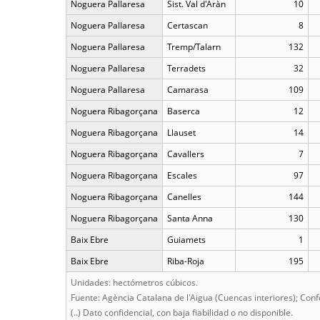
Noguera Pallaresa
Sist. Val d'Aràn
10
Noguera Pallaresa
Certascan
8
Noguera Pallaresa
Tremp/Talarn
132
Noguera Pallaresa
Terradets
32
Noguera Pallaresa
Camarasa
109
Noguera Ribagorçana
Baserca
12
Noguera Ribagorçana
Llauset
14
Noguera Ribagorçana
Cavallers
7
Noguera Ribagorçana
Escales
97
Noguera Ribagorçana
Canelles
144
Noguera Ribagorçana
Santa Anna
130
Baix Ebre
Guiamets
1
Baix Ebre
Riba-Roja
195
Unidades: hectómetros cúbicos.
Fuente: Agència Catalana de l'Aigua (Cuencas interiores); Conf
(..) Dato confidencial, con baja fiabilidad o no disponible.