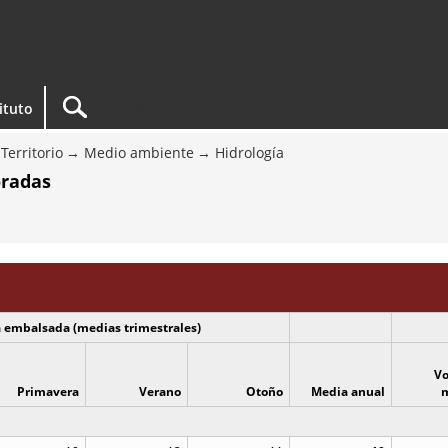
tituto
Territorio
Medio ambiente
Hidrología
oradas
 embalsada (medias trimestrales)
V
Primavera
Verano
Otoño
Media anual