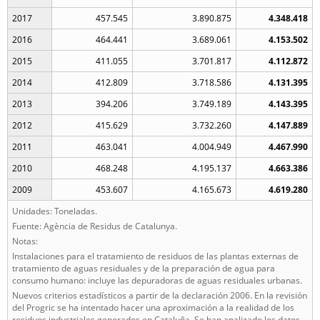
2017
457.545
3.890.875
4.348.418
2016
464.441
3.689.061
4.153.502
2015
411.055
3.701.817
4.112.872
2014
412.809
3.718.586
4.131.395
2013
394.206
3.749.189
4.143.395
2012
415.629
3.732.260
4.147.889
2011
463.041
4.004.949
4.467.990
2010
468.248
4.195.137
4.663.386
2009
453.607
4.165.673
4.619.280
Unidades: Toneladas.
Fuente: Agència de Residus de Catalunya.
Notas:
Instalaciones para el tratamiento de residuos de las plantas externas de
tratamiento de aguas residuales y de la preparación de agua para
consumo humano: incluye las depuradoras de aguas residuales urbanas.
Nuevos criterios estadísticos a partir de la declaración 2006. En la revisión
del Progric se ha intentado hacer una aproximación a la realidad de los
residuos industriales generados en Cataluña. Se han analizado los datos