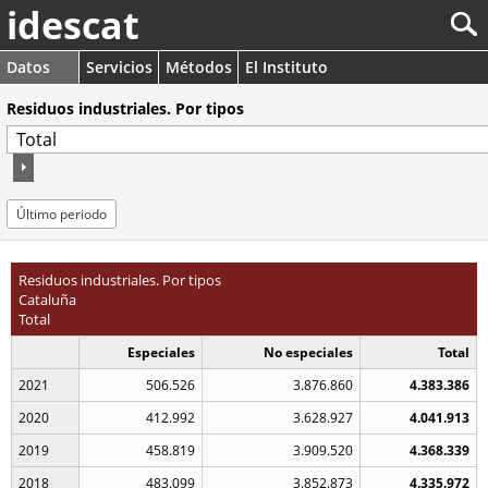
idescat
Datos
Servicios
Métodos
El Instituto
Residuos industriales. Por tipos
Último periodo
Residuos industriales. Por tipos
Cataluña
Total
Especiales
No especiales
Total
2021
506.526
3.876.860
4.383.386
2020
412.992
3.628.927
4.041.913
2019
458.819
3.909.520
4.368.339
2018
483.099
3.852.873
4.335.972