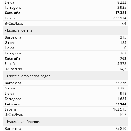
8.222
3.925
17.321
233.114
7,4
Especial del mar
315
185
0
263
763
5.378
14,2
Especial empleados hogar
22.256
2.285
918
1.684
27.144
162.515
16,7
Especial autónomos
75.810