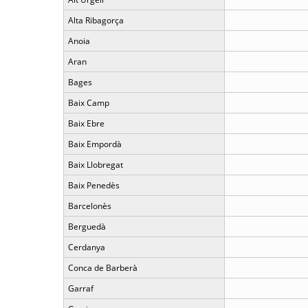
Alta Ribagorça
Anoia
Aran
Bages
Baix Camp
Baix Ebre
Baix Empordà
Baix Llobregat
Baix Penedès
Barcelonès
Berguedà
Cerdanya
Conca de Barberà
Garraf