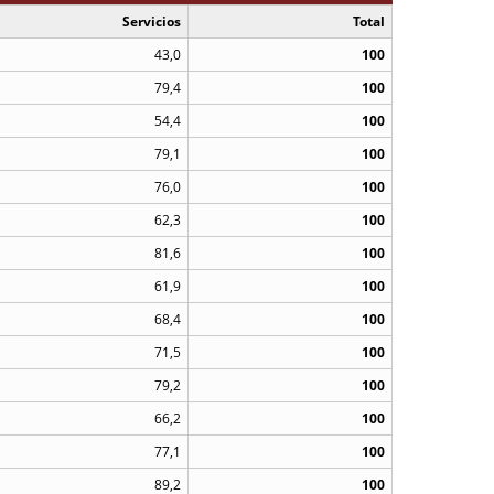
Servicios
Total
43,0
100
79,4
100
54,4
100
79,1
100
76,0
100
62,3
100
81,6
100
61,9
100
68,4
100
71,5
100
79,2
100
66,2
100
77,1
100
89,2
100