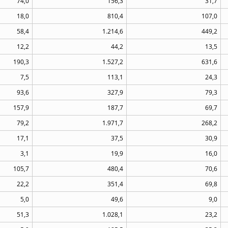
74,0
156,3
31,7
18,0
810,4
107,0
58,4
1.214,6
449,2
12,2
44,2
13,5
190,3
1.527,2
631,6
7,5
113,1
24,3
93,6
327,9
79,3
157,9
187,7
69,7
79,2
1.971,7
268,2
17,1
37,5
30,9
3,1
19,9
16,0
105,7
480,4
70,6
22,2
351,4
69,8
5,0
49,6
9,0
51,3
1.028,1
23,2