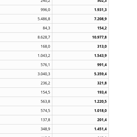
240,2
502,3
996,0
1.931,3
5.486,8
7.208,9
84,3
154,2
8.628,7
10.977,8
168,0
313,0
1.043,2
1.543,9
576,1
991,4
3.040,3
5.359,4
236,2
321,8
154,5
193,4
563,8
1.220,5
574,5
1.018,0
137,8
201,4
348,9
1.451,4