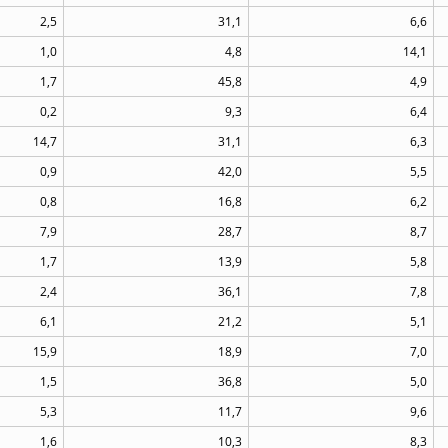
2,5
31,1
6,6
1,0
4,8
14,1
1,7
45,8
4,9
0,2
9,3
6,4
14,7
31,1
6,3
0,9
42,0
5,5
0,8
16,8
6,2
7,9
28,7
8,7
1,7
13,9
5,8
2,4
36,1
7,8
6,1
21,2
5,1
15,9
18,9
7,0
1,5
36,8
5,0
5,3
11,7
9,6
1,6
10,3
8,3