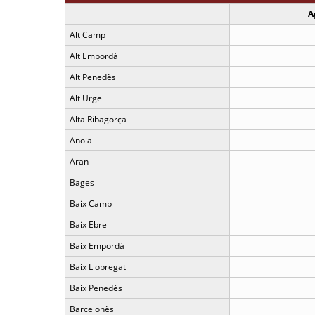
A
Alt Camp
Alt Empordà
Alt Penedès
Alt Urgell
Alta Ribagorça
Anoia
Aran
Bages
Baix Camp
Baix Ebre
Baix Empordà
Baix Llobregat
Baix Penedès
Barcelonès