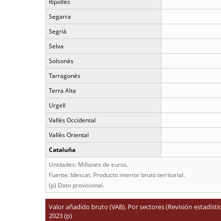
Ripollès
Segarra
Segrià
Selva
Solsonès
Tarragonès
Terra Alta
Urgell
Vallès Occidental
Vallès Oriental
Cataluña
Unidades: Millones de euros.
Fuente: Idescat. Producto interior bruto territorial.
(p) Dato provisional.
Valor añadido bruto (VAB). Por sectores (Revisión estadísti
2023 (p)