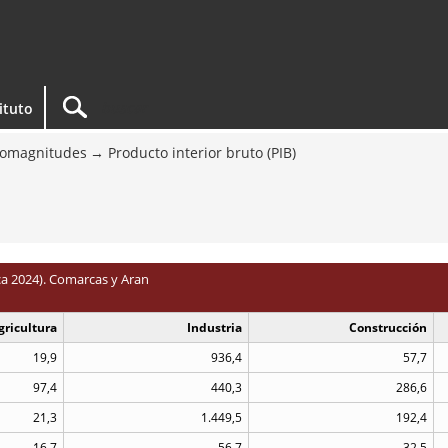
tituto
omagnitudes
Producto interior bruto (PIB)
ica 2024). Comarcas y Aran
gricultura
Industria
Construcción
19,9
936,4
57,7
97,4
440,3
286,6
21,3
1.449,5
192,4
16,7
56,7
32,5