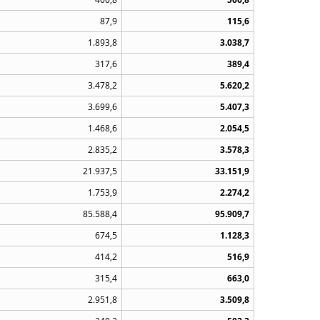
87,9
115,6
1.893,8
3.038,7
317,6
389,4
3.478,2
5.620,2
3.699,6
5.407,3
1.468,6
2.054,5
2.835,2
3.578,3
21.937,5
33.151,9
1.753,9
2.274,2
85.588,4
95.909,7
674,5
1.128,3
414,2
516,9
315,4
663,0
2.951,8
3.509,8