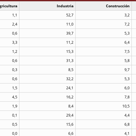
gricultura
Industria
Construcción
1,1
52,7
3,2
2,4
11,0
7,2
0,6
39,7
5,3
3,3
11,2
6,4
1,2
15,3
7,5
0,6
31,3
5,8
0,3
8,5
9,7
0,6
32,2
5,3
1,5
24,1
6,0
4,5
16,2
7,8
1,9
8,4
10,5
0,1
29,4
4,4
0,5
15,6
6,8
0,0
6,6
4,1