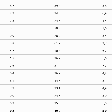
8,7
39,4
5,8
2,2
34,5
6,9
2,5
24,6
4,5
3,5
70,8
1,6
0,9
28,9
5,5
3,8
61,9
2,7
5,7
10,3
6,7
1,7
26,2
5,6
7,6
31,0
7,7
0,4
26,2
4,8
6,1
44,6
5,1
7,3
33,1
4,9
0,0
24,5
5,0
0,2
35,0
5,0
0,8
19,2
5,0