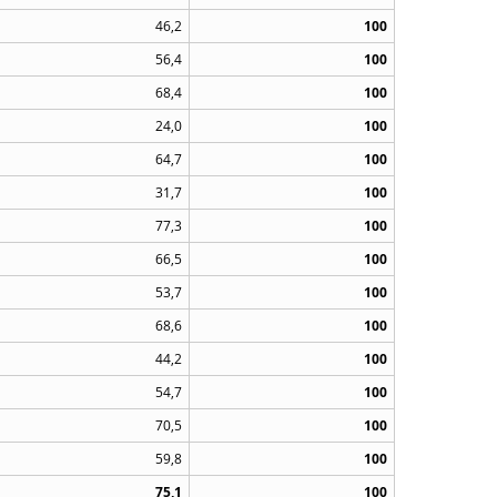
46,2
100
56,4
100
68,4
100
24,0
100
64,7
100
31,7
100
77,3
100
66,5
100
53,7
100
68,6
100
44,2
100
54,7
100
70,5
100
59,8
100
75,1
100