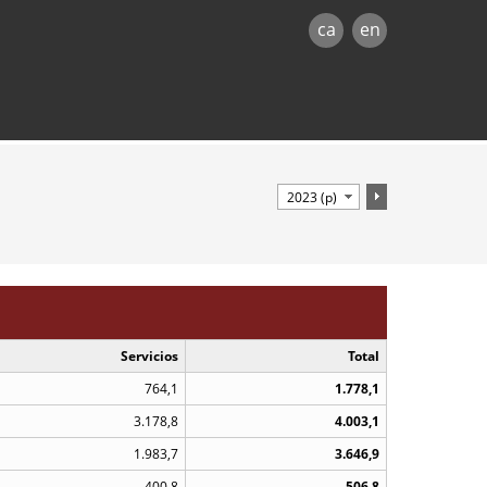
ca
en
Servicios
Total
764,1
1.778,1
3.178,8
4.003,1
1.983,7
3.646,9
400,8
506,8