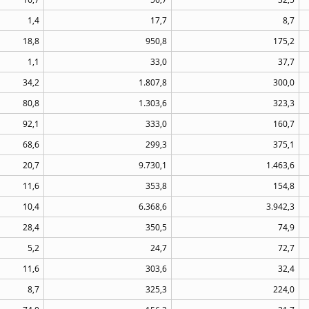
1,4
17,7
8,7
18,8
950,8
175,2
1,1
33,0
37,7
34,2
1.807,8
300,0
80,8
1.303,6
323,3
92,1
333,0
160,7
68,6
299,3
375,1
20,7
9.730,1
1.463,6
11,6
353,8
154,8
10,4
6.368,6
3.942,3
28,4
350,5
74,9
5,2
24,7
72,7
11,6
303,6
32,4
8,7
325,3
224,0