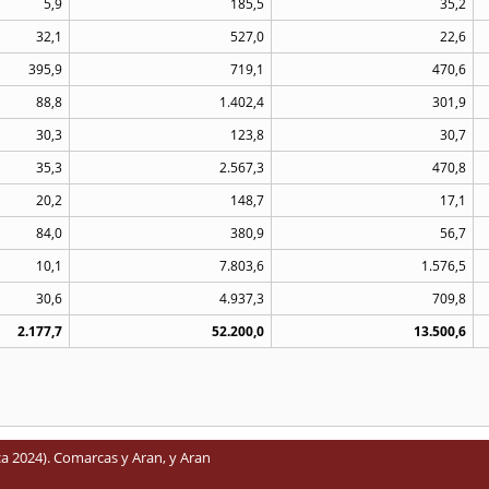
5,9
185,5
35,2
32,1
527,0
22,6
395,9
719,1
470,6
88,8
1.402,4
301,9
30,3
123,8
30,7
35,3
2.567,3
470,8
20,2
148,7
17,1
84,0
380,9
56,7
10,1
7.803,6
1.576,5
30,6
4.937,3
709,8
2.177,7
52.200,0
13.500,6
ca 2024). Comarcas y Aran, y Aran