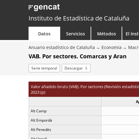
Instituto de Estadística de Cataluña
Datos
Servicios
Métodos
El Ins
Anuario estadístico de Cataluña
Economía
Macr
VAB. Por sectores. Comarcas y Aran
Serie temporal
Descargar
Valor añadido bruto (VAB). Por sectores (Revisión estadíst
2023 (p)
A
Alt Camp
Alt Empordà
Alt Penedès
Alt Urgell