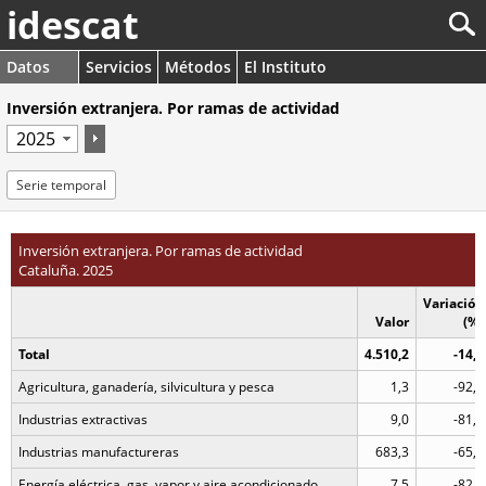
idescat
Datos
Servicios
Métodos
El Instituto
Inversión extranjera. Por ramas de actividad
Serie temporal
Inversión extranjera. Por ramas de actividad
Cataluña. 2025
Variación
Valor
(%)
Total
4.510,2
-14,2
Agricultura, ganadería, silvicultura y pesca
1,3
-92,7
Industrias extractivas
9,0
-81,6
Industrias manufactureras
683,3
-65,1
Energía eléctrica, gas, vapor y aire acondicionado
7,5
-82,0