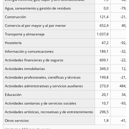
Agua, saneamiento y gestión de residuos
0,0
-79,5
Construcción
121,4
-21,3
Comercio al por mayor y al por menor
652,4
40,2
Transporte y almacenaje
1.037,8
..
Hostelería
47,2
-92,8
Información y comunicaciones
189,1
-32,0
Actividades financieras y de seguros
609,1
-22,7
Actividades inmobiliarias
349,3
12,4
Actividades profesionales, científicas y técnicas
199,8
-21,2
Actividades administrativas y servicios auxiliares
273,9
484,0
Educación
20,1
34,6
Actividades sanitarias y de servicios sociales
10,7
-93,1
Actividades artísticas, recreativas y de entretenimiento
296,5
..
Otros servicios
1,8
-41,9