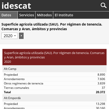
idescat
Datos
Servicios
Métodos
El Instituto
Superficie agrícola utilizada (SAU). Por régimen de tenencia.
Comarcas y Aran, ámbitos y provincias
Superficie agrícola utilizada (SAU). Por régimen de tenencia. Comarcas
y Aran, ámbitos y provincias
2020
Alt Camp
8.890
7.606
3.839
37
20.372
Alt Empordà
13.298
30.160