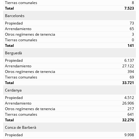
8
7.523
Barcelonès
73
65
3
0
141
Berguedà
6.137
27.122
394
69
33.721
Cerdanya
4.512
26.906
217
641
32.276
Conca de Barberà
9.998