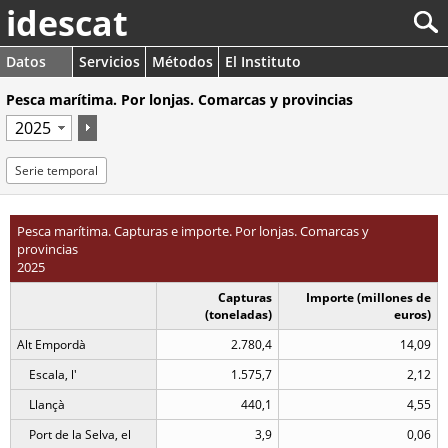
idescat
Datos
Servicios
Métodos
El Instituto
Pesca marítima. Por lonjas. Comarcas y provincias
Serie temporal
Pesca marítima. Capturas e importe. Por lonjas. Comarcas y
provincias
2025
Capturas
Importe (millones de
(toneladas)
euros)
Alt Empordà
2.780,4
14,09
Escala, l'
1.575,7
2,12
Llançà
440,1
4,55
Port de la Selva, el
3,9
0,06