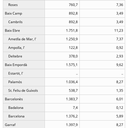
Roses
760,7
7,36
Baix Camp
892,8
3,49
Cambrils
892,8
3,49
Baix Ebre
1.751,8
11,23
Ametlla de Mar, l'
1.250,9
7,37
Ampolla, l'
122,8
0,92
Deltebre
378,0
2,93
Baix Empordà
1.575,1
9,62
Estartit, l'
..
..
Palamós
1.036,4
8,27
St. Feliu de Guíxols
538,7
1,35
Barcelonès
1.383,7
6,01
Badalona
7,4
0,12
Barcelona
1.376,2
5,89
Garraf
1.397,9
8,27