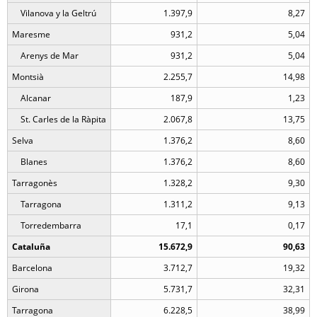
Vilanova y la Geltrú
1.397,9
8,27
Maresme
931,2
5,04
Arenys de Mar
931,2
5,04
Montsià
2.255,7
14,98
Alcanar
187,9
1,23
St. Carles de la Ràpita
2.067,8
13,75
Selva
1.376,2
8,60
Blanes
1.376,2
8,60
Tarragonès
1.328,2
9,30
Tarragona
1.311,2
9,13
Torredembarra
17,1
0,17
Cataluña
15.672,9
90,63
Barcelona
3.712,7
19,32
Girona
5.731,7
32,31
Tarragona
6.228,5
38,99