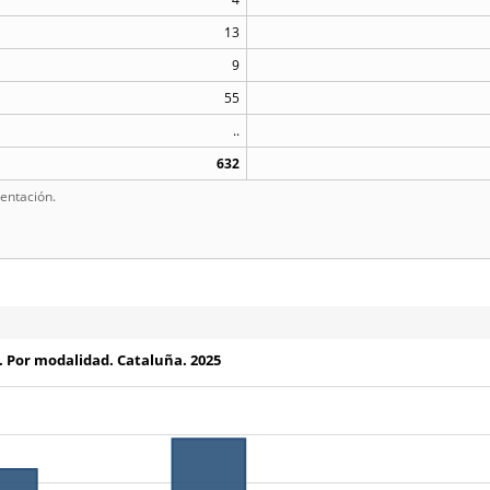
13
9
55
..
632
entación.