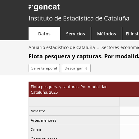
Instituto de Estadística de Cataluña
Datos
Servicios
Métodos
El Ins
Anuario estadístico de Cataluña
Sectores económi
Flota pesquera y capturas. Por modali
Serie temporal
Descargar
Flota pesquera y capturas. Por modalidad
Cataluña. 2025
Arrastre
Artes menores
Cerco
Cerco atuneros