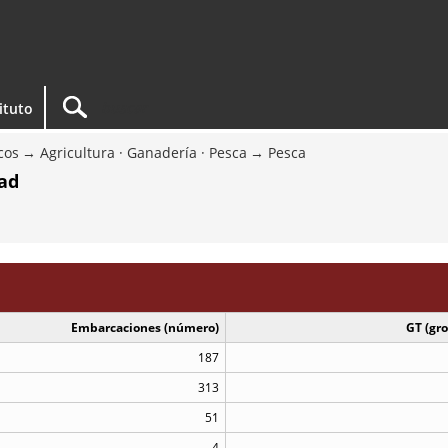
tituto
cos
Agricultura · Ganadería · Pesca
Pesca
dad
Embarcaciones (número)
GT (gro
187
313
51
4