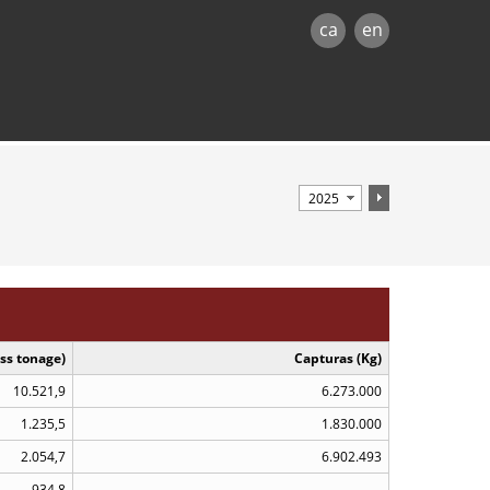
ca
en
ss tonage)
Capturas (Kg)
10.521,9
6.273.000
1.235,5
1.830.000
2.054,7
6.902.493
934,8
..