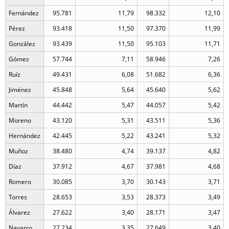
Fernández
95.781
11,79
98.332
12,10
Pérez
93.418
11,50
97.370
11,99
González
93.439
11,50
95.103
11,71
Gómez
57.744
7,11
58.946
7,26
Ruíz
49.431
6,08
51.682
6,36
Jiménez
45.848
5,64
45.640
5,62
Martín
44.442
5,47
44.057
5,42
Moreno
43.120
5,31
43.511
5,36
Hernández
42.445
5,22
43.241
5,32
Muñoz
38.480
4,74
39.137
4,82
Díaz
37.912
4,67
37.981
4,68
Romero
30.085
3,70
30.143
3,71
Torres
28.653
3,53
28.373
3,49
Álvarez
27.622
3,40
28.171
3,47
Navarro
27.234
3,35
27.649
3,40