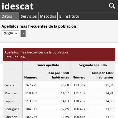
idescat
Datos
Servicios
Métodos
El Instituto
Apellidos más frecuentes de la población
Apellidos más frecuentes de la población
Cataluña. 2025
Primer apellido
Segundo apellido
Tasa por 1.000
Tasa por 1.000
Número
habitantes
Número
habitantes
García
167.975
20,68
173.369
21,34
Martínez
118.407
14,57
121.139
14,91
López
113.951
14,03
118.202
14,55
Rodríguez
104.371
12,85
106.427
13,10
Sánchez
102.735
12,65
106.445
13,10