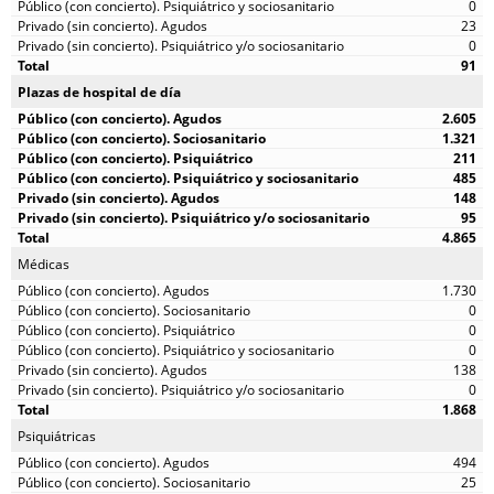
0
23
0
91
Plazas de hospital de día
2.605
1.321
211
485
148
95
4.865
Médicas
1.730
0
0
0
138
0
1.868
Psiquiátricas
494
25