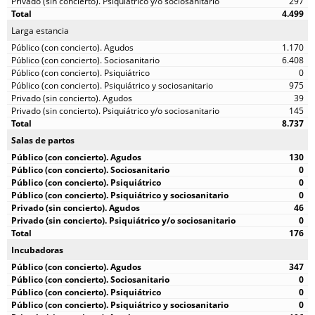
297
4.499
Larga estancia
1.170
6.408
0
975
39
145
8.737
Salas de partos
130
0
0
0
46
0
176
Incubadoras
347
0
0
0