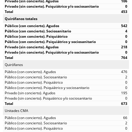
106
0
453
Quirófanos totales
542
4
0
0
218
0
764
Quirófanos
476
2
0
0
195
0
673
Unitades CMA
66
2
0