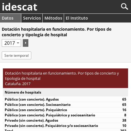
idescat
Datos
Servicios
Métodos
El Instituto
Dotación hospitalaria en funcionamiento. Por tipos de
concierto y tipología de hospital
Serie temporal
Dotación hospitalaria en funcionamiento. Por tipos de concierto y
tipología de hospital
Cataluña. 2017
Número de hospitals
65
65
16
8
38
10
202