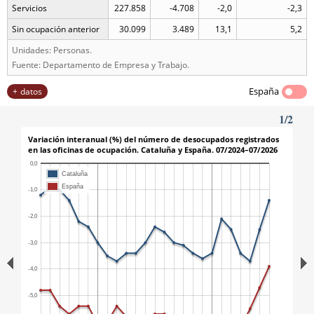
Servicios
227.858
-4.708
-2,0
-2,3
Sin ocupación anterior
30.099
3.489
13,1
5,2
Unidades: Personas.
Fuente: Departamento de Empresa y Trabajo.
España
datos