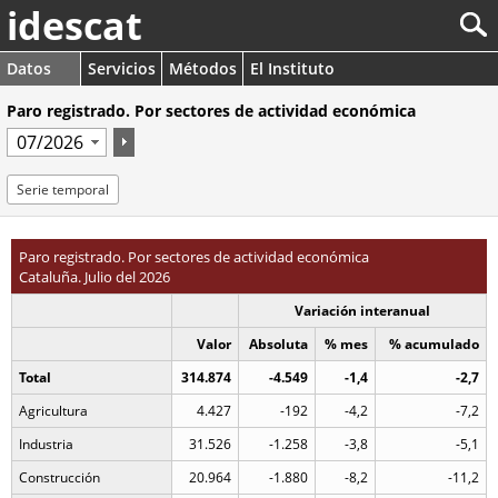
idescat
Datos
Servicios
Métodos
El Instituto
Paro registrado. Por sectores de actividad económica
Serie temporal
Paro registrado. Por sectores de actividad económica
Cataluña. Julio del 2026
Variación interanual
Valor
Absoluta
% mes
% acumulado
Total
314.874
-4.549
-1,4
-2,7
Agricultura
4.427
-192
-4,2
-7,2
Industria
31.526
-1.258
-3,8
-5,1
Construcción
20.964
-1.880
-8,2
-11,2