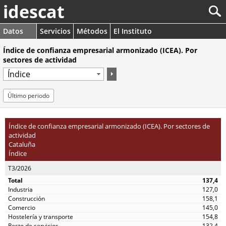
idescat
Datos
Servicios
Métodos
El Instituto
Índice de confianza empresarial armonizado (ICEA). Por
sectores de actividad
Último periodo
Índice de confianza empresarial armonizado (ICEA). Por sectores de
actividad
Cataluña
Índice
T3/2026
137,4
127,0
158,1
145,0
154,8
132,4