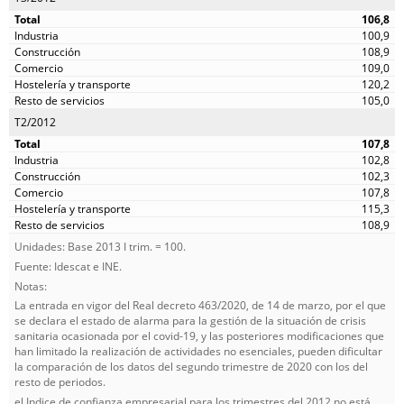
106,8
100,9
108,9
109,0
120,2
105,0
T2/2012
107,8
102,8
102,3
107,8
115,3
108,9
Unidades: Base 2013 I trim. = 100.
Fuente: Idescat e INE.
Notas:
La entrada en vigor del Real decreto 463/2020, de 14 de marzo, por el que
se declara el estado de alarma para la gestión de la situación de crisis
sanitaria ocasionada por el covid-19, y las posteriores modificaciones que
han limitado la realización de actividades no esenciales, pueden dificultar
la comparación de los datos del segundo trimestre de 2020 con los del
resto de periodos.
el Indice de confianza empresarial para los trimestres del 2012 no está