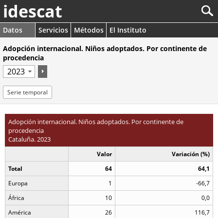
idescat
Datos
Servicios
Métodos
El Instituto
Adopción internacional. Niños adoptados. Por continente de
procedencia
Serie temporal
Adopción internacional. Niños adoptados. Por continente de
procedencia
Cataluña. 2023
Valor
Variación (%)
Total
64
64,1
Europa
1
-66,7
África
10
0,0
América
26
116,7