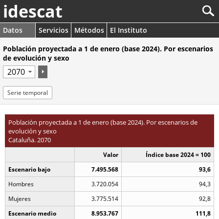
idescat
Datos
Servicios
Métodos
El Instituto
Población proyectada a 1 de enero (base 2024). Por escenarios
de evolución y sexo
Serie temporal
Población proyectada a 1 de enero (base 2024). Por escenarios de
evolución y sexo
Cataluña. 2070
Valor
Índice base 2024 = 100
Escenario bajo
7.495.568
93,6
Hombres
3.720.054
94,3
Mujeres
3.775.514
92,8
Escenario medio
8.953.767
111,8