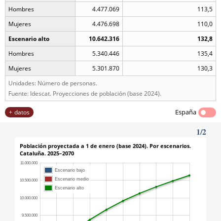
Hombres
4.477.069
113,5
Mujeres
4.476.698
110,0
Escenario alto
10.642.316
132,8
Hombres
5.340.446
135,4
Mujeres
5.301.870
130,3
Unidades: Número de personas.
Fuente: Idescat. Proyecciones de población (base 2024).
España
datos