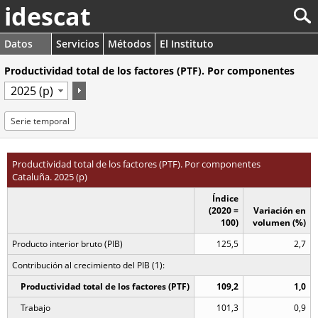
idescat
Datos
Servicios
Métodos
El Instituto
Productividad total de los factores (PTF). Por componentes
Serie temporal
Productividad total de los factores (PTF). Por componentes
Cataluña. 2025 (p)
Índice
(2020 =
Variación en
100)
volumen (%)
Producto interior bruto (PIB)
125,5
2,7
Contribución al crecimiento del PIB (1):
Productividad total de los factores (PTF)
109,2
1,0
Trabajo
101,3
0,9