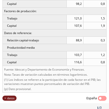
Capital
98,2
0,8
Factores de producción:
Trabajo
121,0
1,5
Capital
107,6
1,9
Datos de referencia:
Relación capital-trabajo
88,9
0,3
Productividad media
Trabajo
103,7
1,2
Capital
116,6
0,8
Fuente: Idescat y Departamento de Econonomía y Finanzas.
Nota: Tasas de variación calculadas en términos logarítmicos.
(1) Los índices se refieren a la participación de cada factor en el PIB; las
variaciones muestran puntos porcentuales de variación del PIB.
(p) Dato provisional.
España
datos