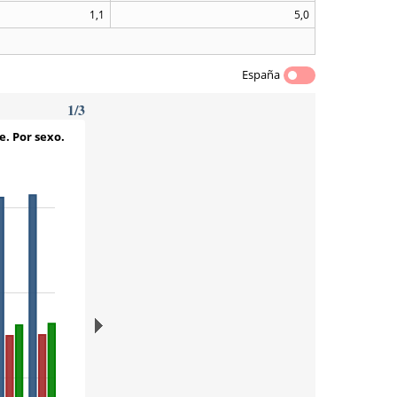
1,1
5,0
España