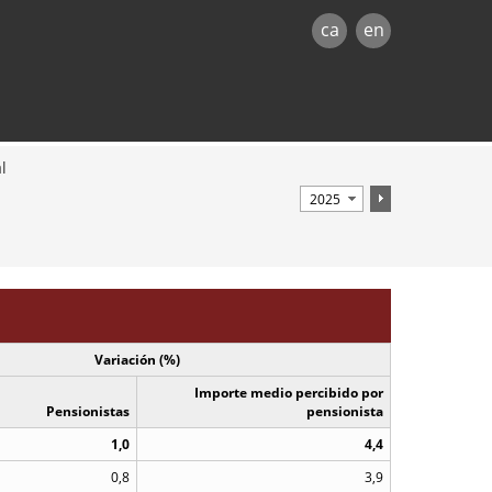
ca
en
l
Variación (%)
Importe medio percibido por
Pensionistas
pensionista
1,0
4,4
0,8
3,9