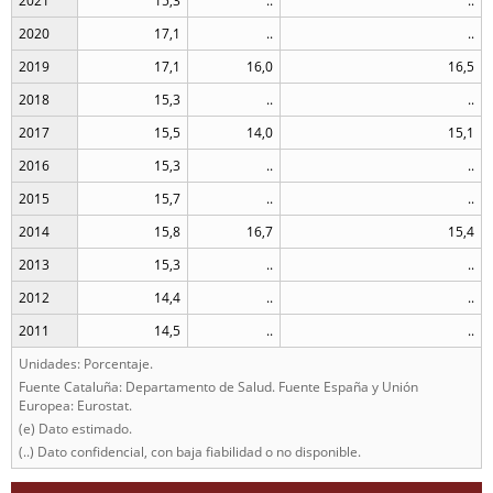
2021
15,3
..
..
2020
17,1
..
..
2019
17,1
16,0
16,5
2018
15,3
..
..
2017
15,5
14,0
15,1
2016
15,3
..
..
2015
15,7
..
..
2014
15,8
16,7
15,4
2013
15,3
..
..
2012
14,4
..
..
2011
14,5
..
..
Unidades: Porcentaje.
Fuente Cataluña: Departamento de Salud. Fuente España y Unión
Europea: Eurostat.
(e) Dato estimado.
(..) Dato confidencial, con baja fiabilidad o no disponible.