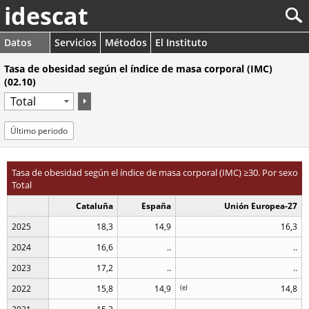
idescat
Datos
Servicios
Métodos
El Instituto
Tasa de obesidad según el índice de masa corporal (IMC)
(02.10)
Último periodo
Tasa de obesidad según el índice de masa corporal (IMC) ≥30. Por sexo
Total
Cataluña
España
Unión Europea-27
2025
18,3
14,9
16,3
2024
16,6
..
..
2023
17,2
..
..
2022
15,8
14,9
(
e
)
14,8