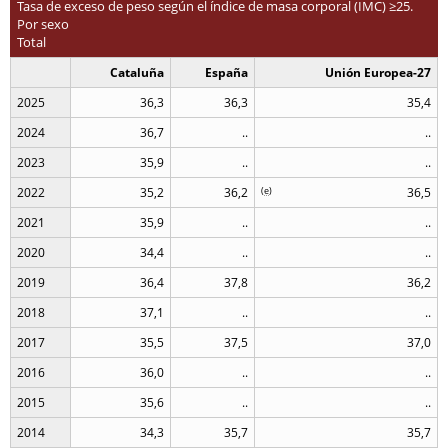
Tasa de exceso de peso según el índice de masa corporal (IMC) ≥25.
Por sexo
Total
Cataluña
España
Unión Europea-27
2025
36,3
36,3
35,4
2024
36,7
..
..
2023
35,9
..
..
2022
35,2
36,2
(
e
)
36,5
2021
35,9
..
..
2020
34,4
..
..
2019
36,4
37,8
36,2
2018
37,1
..
..
2017
35,5
37,5
37,0
2016
36,0
..
..
2015
35,6
..
..
2014
34,3
35,7
35,7