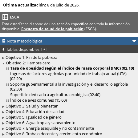
Última actualización:
8 de julio de 2026.
ESCA
Esta estadística dispone de una
sección específica
con toda la información
disponible:
Encuesta de salud de la población
(ESCA).
Nota metodológica
Tablas disponibles
[
+
]
Objetivo 1: Fin de la pobreza
Objetivo 2: Hambre cero
Tasa de obesidad según el índice de masa corporal (IMC) (02.10)
Ingresos de factores agrícolas por unidad de trabajo anual (UTA)
(02.20)
Soporte gubernamental a la investigación y el desarrollo agrícola
(02.30)
Superficie dedicada a agricultura ecológica (02.40)
Índice de aves comunes (15.60)
Objetivo 3: Salud y bienestar
Objetivo 4: Educación de calidad
Objetivo 5: Igualdad de género
Objetivo 6: Agua limpia y saneamiento
Objetivo 7: Energía asequible y no contaminante
Objetivo 8: Trabajo decente y crecimiento económico