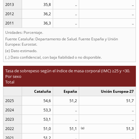
2013
35,8
..
..
2012
36,2
..
..
2011
36,3
..
..
Unidades: Porcentaje.
Fuente Cataluña: Departamento de Salud. Fuente España y Unión
Europea: Eurostat.
(e) Dato estimado.
(..) Dato confidencial, con baja fiabilidad o no disponible.
Tasa de sobrepeso según el índice de masa corporal (IMC) ≥25 y <30.
Por sexo
Total
Cataluña
España
Unión Europea-27
2025
54,6
51,2
51,7
2024
53,3
..
..
2023
53,1
..
..
2022
51,0
51,1
(
e
)
51,3
2021
51,2
..
..