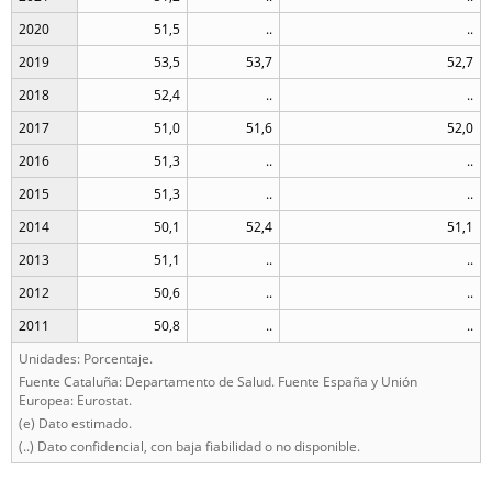
2020
51,5
..
..
2019
53,5
53,7
52,7
2018
52,4
..
..
2017
51,0
51,6
52,0
2016
51,3
..
..
2015
51,3
..
..
2014
50,1
52,4
51,1
2013
51,1
..
..
2012
50,6
..
..
2011
50,8
..
..
Unidades: Porcentaje.
Fuente Cataluña: Departamento de Salud. Fuente España y Unión
Europea: Eurostat.
(e) Dato estimado.
(..) Dato confidencial, con baja fiabilidad o no disponible.