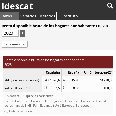
idescat
Datos
Servicios
Métodos
El Instituto
Renta disponible bruta de los hogares por habitante (10.20)
Serie temporal
Renta disponible bruta de los hogares por habitante
2023
Cataluña
España
Unión Europea-27
PPC (precios corrientes)
(
p
)
27.526,6
(
p
)
25.350,0
28.228,0
Índice UE-27 = 100
(
p
)
97,5
(
p
)
89,8
100,0
Unidades: PPC (precios corrientes).
Fuente Catalunya: Comptabilitat regional d'Espanya i Comptes de renda
de les llars de l'INE. Font Espanya i Unió Europea: Eurostat.
(p) Dato provisional.