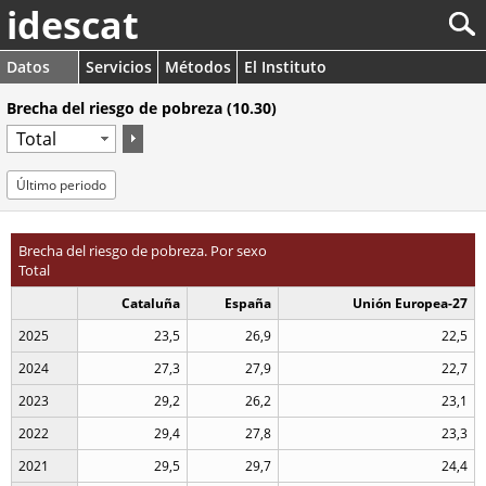
idescat
Datos
Servicios
Métodos
El Instituto
Brecha del riesgo de pobreza (10.30)
Último periodo
Brecha del riesgo de pobreza. Por sexo
Total
Cataluña
España
Unión Europea-27
2025
23,5
26,9
22,5
2024
27,3
27,9
22,7
2023
29,2
26,2
23,1
2022
29,4
27,8
23,3
2021
29,5
29,7
24,4