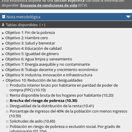
Esta estadística dispone de una
sección específica
con toda la información
disponible:
Encuesta de condiciones de vida
(ECV).
Nota metodológica
Tablas disponibles
[
+
]
Objetivo 1: Fin de la pobreza
Objetivo 2: Hambre cero
Objetivo 3: Salud y bienestar
Objetivo 4: Educación de calidad
Objetivo 5: Igualdad de género
Objetivo 6: Agua limpia y saneamiento
Objetivo 7: Energía asequible y no contaminante
Objetivo 8: Trabajo decente y crecimiento económico
Objetivo 9: Industria, innovación e infraestructura
Objetivo 10: Reducción de las desigualdades
Producto interior bruto por habitante en paridad de poder de
compra (PPC) (10.10)
Renta disponible bruta de los hogares por habitante (10.20)
Brecha del riesgo de pobreza (10.30)
Desigualdad de la distribución de la renta (10.41)
Porcentaje de ingresos del 40% de la población con menos ingresos
(10.50)
Solicitudes de asilo (10.60)
Población en riesgo de pobreza o exclusión social. Por grado de
urbanización (01.10a)