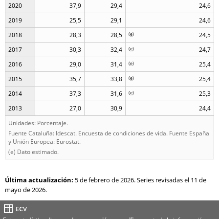
2020
37,9
29,4
24,6
2019
25,5
29,1
24,6
2018
28,3
28,5
(
e
)
24,5
2017
30,3
32,4
(
e
)
24,7
2016
29,0
31,4
(
e
)
25,4
2015
35,7
33,8
(
e
)
25,4
2014
37,3
31,6
(
e
)
25,3
2013
27,0
30,9
24,4
Unidades: Porcentaje.
Fuente Cataluña: Idescat. Encuesta de condiciones de vida. Fuente España
y Unión Europea: Eurostat.
(e) Dato estimado.
Última actualización:
5 de febrero de 2026. Series revisadas el 11 de
mayo de 2026.
ECV