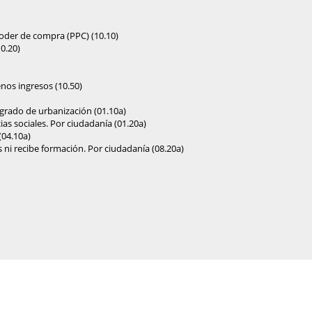
oder de compra (PPC) (10.10)
0.20)
nos ingresos (10.50)
 grado de urbanización (01.10a)
as sociales. Por ciudadanía (01.20a)
(04.10a)
 ni recibe formación. Por ciudadanía (08.20a)