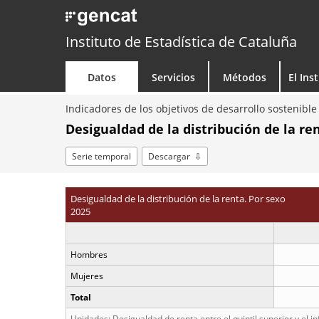
Instituto de Estadística de Cataluña
Datos
Servicios
Métodos
El Ins
Indicadores de los objetivos de desarrollo sostenibl
Desigualdad de la distribución de la ren
Serie temporal
Descargar
Desigualdad de la distribución de la renta. Por sexo
2025
Hombres
Mujeres
Total
Unidades: Desigualdad de renta entre el quintil superior y el inf