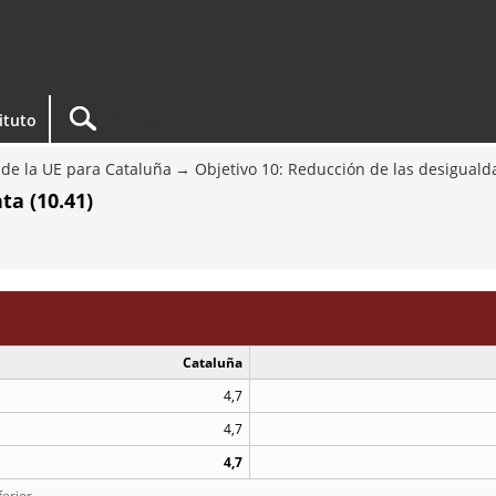
tituto
e de la UE para Cataluña
Objetivo 10: Reducción de las desigual
ta (10.41)
Cataluña
4,7
4,7
4,7
erior.