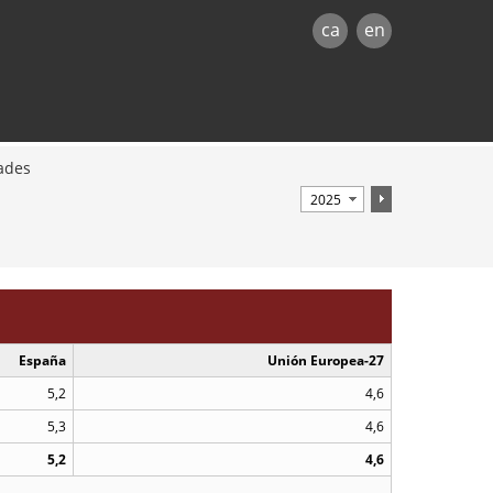
ca
en
dades
España
Unión Europea-27
5,2
4,6
5,3
4,6
5,2
4,6