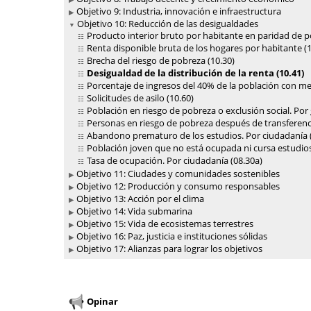
Objetivo 9: Industria, innovación e infraestructura
Objetivo 10: Reducción de las desigualdades
Producto interior bruto por habitante en paridad de p
Renta disponible bruta de los hogares por habitante (1
Brecha del riesgo de pobreza (10.30)
Desigualdad de la distribución de la renta (10.41)
Porcentaje de ingresos del 40% de la población con me
Solicitudes de asilo (10.60)
Población en riesgo de pobreza o exclusión social. Por
Personas en riesgo de pobreza después de transferenci
Abandono prematuro de los estudios. Por ciudadanía 
Población joven que no está ocupada ni cursa estudios
Tasa de ocupación. Por ciudadanía (08.30a)
Objetivo 11: Ciudades y comunidades sostenibles
Objetivo 12: Producción y consumo responsables
Objetivo 13: Acción por el clima
Objetivo 14: Vida submarina
Objetivo 15: Vida de ecosistemas terrestres
Objetivo 16: Paz, justicia e instituciones sólidas
Objetivo 17: Alianzas para lograr los objetivos
Opinar