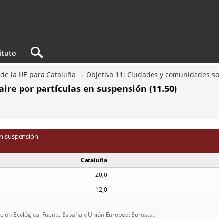
tituto
e de la UE para Cataluña
Objetivo 11: Ciudades y comunidades so
ire por partículas en suspensión (11.50)
en suspensión
Cataluña
20,0
12,0
ición Ecológica. Fuente España y Unión Europea: Eurostat.