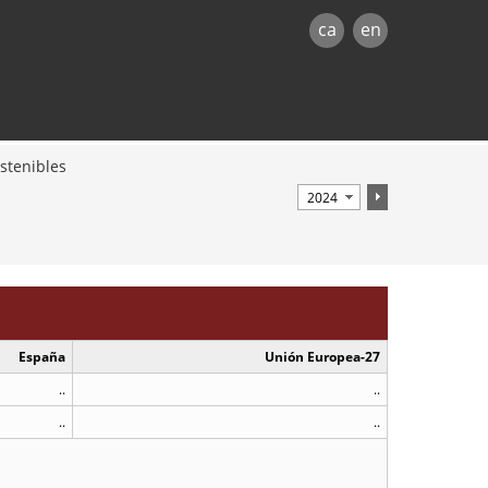
ca
en
stenibles
España
Unión Europea-27
..
..
..
..