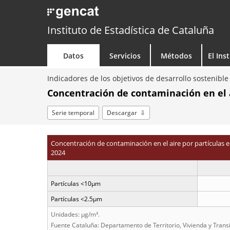
Instituto de Estadística de Cataluña
Datos
Servicios
Métodos
El Ins
Indicadores de los objetivos de desarrollo sostenibl
Concentración de contaminación en el a
Serie temporal
Descargar
Concentración de contaminación en el aire por partículas 
2024
Partículas <10µm
Partículas <2.5µm
Unidades: µg/m³.
Fuente Cataluña: Departamento de Territorio, Vivienda y Trans