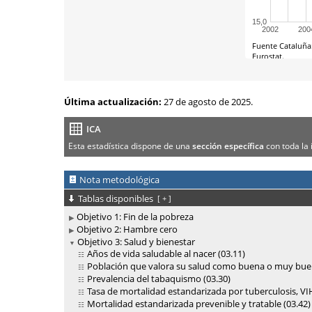
Última actualización:
27 de agosto de 2025.
ICA
Esta estadística dispone de una
sección específica
con toda la 
Nota metodológica
Tablas disponibles
[
+
]
Objetivo 1: Fin de la pobreza
Objetivo 2: Hambre cero
Objetivo 3: Salud y bienestar
Años de vida saludable al nacer (03.11)
Población que valora su salud como buena o muy buen
Prevalencia del tabaquismo (03.30)
Tasa de mortalidad estandarizada por tuberculosis, VIH
Mortalidad estandarizada prevenible y tratable (03.42)