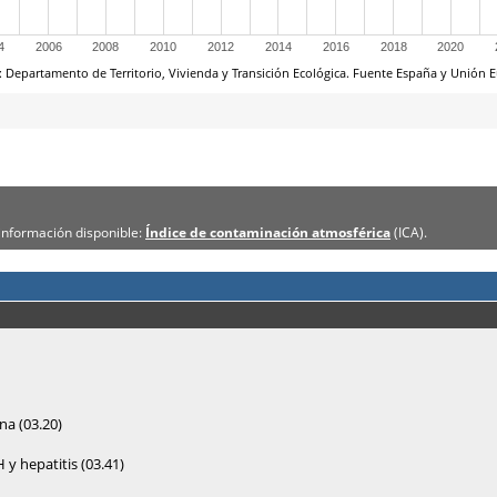
información disponible:
Índice de contaminación atmosférica
(ICA).
a (03.20)
 y hepatitis (03.41)