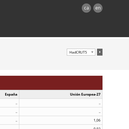
ca
en
España
Unión Europea-27
..
..
..
..
..
1,06
..
0,92