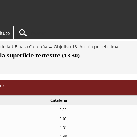
tituto
e de la UE para Cataluña
Objetivo 13: Acción por el clima
 superficie terrestre (13.30)
re
Cataluña
1,11
1,61
1,31
1,46