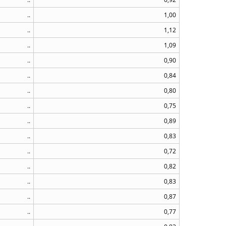
..
1,00
..
1,12
..
1,09
..
0,90
..
0,84
..
0,80
..
0,75
..
0,89
..
0,83
..
0,72
..
0,82
..
0,83
..
0,87
..
0,77