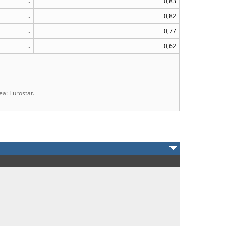
..
0,83
..
0,82
..
0,77
..
0,62
ea: Eurostat.