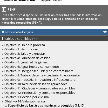
Última actualización:
10 de junio de 2026.
PENP
Esta estadística dispone de una
sección específica
con toda la información
disponible:
Estadística de despliegue de la planificación en espacios
naturales protegidos
(PENP).
Nota metodológica
Tablas disponibles
[
+
]
Objetivo 1: Fin de la pobreza
Objetivo 2: Hambre cero
Objetivo 3: Salud y bienestar
Objetivo 4: Educación de calidad
Objetivo 5: Igualdad de género
Objetivo 6: Agua limpia y saneamiento
Objetivo 7: Energía asequible y no contaminante
Objetivo 8: Trabajo decente y crecimiento económico
Objetivo 9: Industria, innovación e infraestructura
Objetivo 10: Reducción de las desigualdades
Objetivo 11: Ciudades y comunidades sostenibles
Objetivo 12: Producción y consumo responsables
Objetivo 13: Acción por el clima
Objetivo 14: Vida submarina
Superficie de las áreas marinas protegidas (14.10)