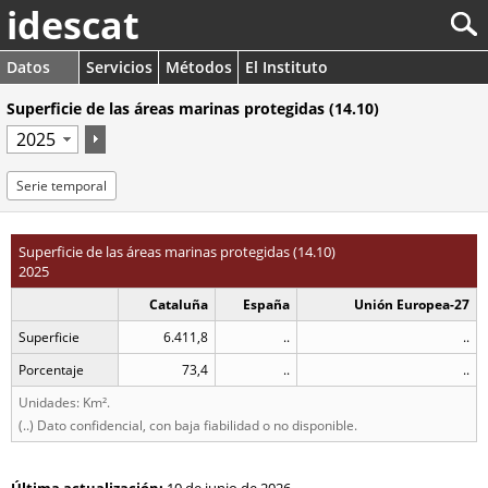
idescat
Datos
Servicios
Métodos
El Instituto
Superficie de las áreas marinas protegidas (14.10)
Serie temporal
Superficie de las áreas marinas protegidas (14.10)
2025
Cataluña
España
Unión Europea-27
Superficie
6.411,8
..
..
Porcentaje
73,4
..
..
Unidades: Km².
(..) Dato confidencial, con baja fiabilidad o no disponible.