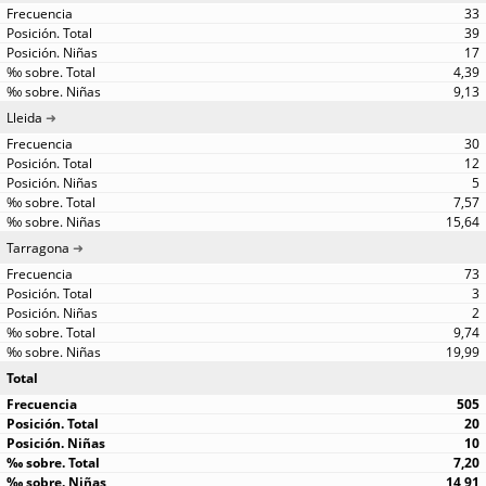
33
39
17
4,39
9,13
Lleida
30
12
5
7,57
15,64
Tarragona
73
3
2
9,74
19,99
Total
505
20
10
7,20
14,91