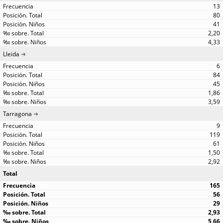
13
80
41
2,20
4,33
Lleida
6
84
45
1,86
3,59
Tarragona
9
119
61
1,50
2,92
Total
165
56
29
2,93
5,66