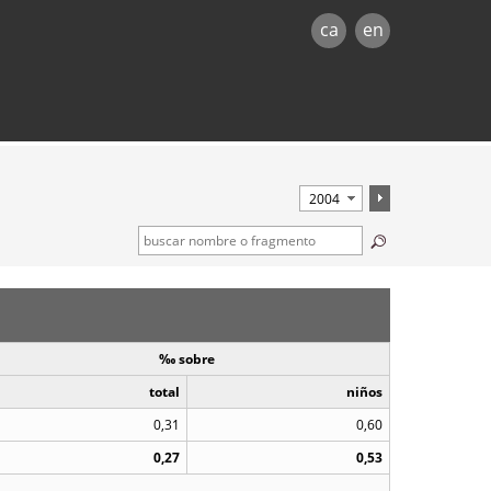
ca
en
‰ sobre
total
niños
0,31
0,60
0,27
0,53