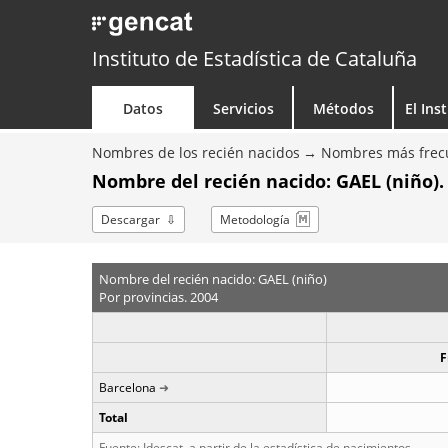
Instituto de Estadística de Cataluña
Datos
Servicios
Métodos
El Ins
Nombres de los recién nacidos
Nombres más frecu
Nombre del recién nacido: GAEL (niño).
Descargar
Metodología
Nombre del recién nacido: GAEL (niño)
Por provincias. 2004
F
Barcelona
Total
Fuente: Idescat, a partir de la estadística de nacimientos.