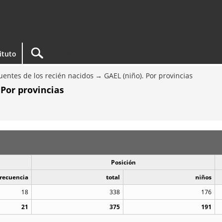
tituto
entes de los recién nacidos
GAEL (niño). Por provincias
 Por provincias
Posición
recuencia
total
niños
18
338
176
21
375
191