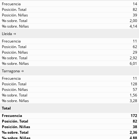
14
82
39
2,00
4,14
Lleida
11
62
29
2,92
6,01
Tarragona
11
128
57
1,56
3,28
Total
172
82
38
2,36
4,88