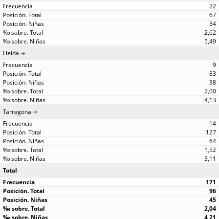
22
67
34
2,62
5,49
Lleida
9
83
38
2,00
4,13
Tarragona
14
127
64
1,52
3,11
Total
171
96
45
2,04
4,21