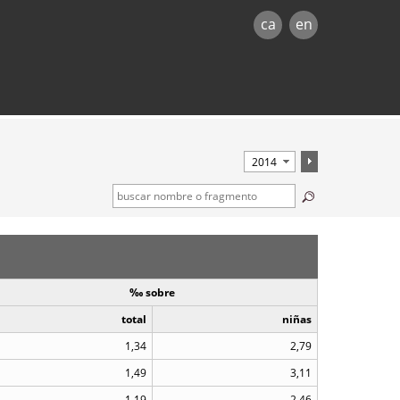
ca
en
‰ sobre
total
niñas
1,34
2,79
1,49
3,11
1,19
2,46