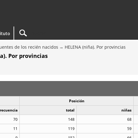
tituto
entes de los recién nacidos
HELENA (niña). Por provincias
). Por provincias
Posición
recuencia
total
niñas
70
148
68
11
119
59
9
152
66